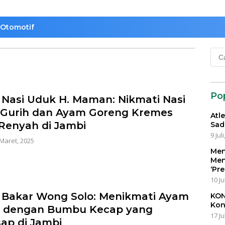
Otomotif
Cari
untu
Po
 Nasi Uduk H. Maman: Nikmati Nasi
Gurih dan Ayam Goreng Kremes
Atl
Renyah di Jambi
Sad
9 Jul
 Maret, 2025
Men
Men
‘Pr
10 Ju
Bakar Wong Solo: Menikmati Ayam
KON
Kon
r dengan Bumbu Kecap yang
17 Ju
ap di Jambi