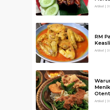
Artikel
|
3
RM Pa
Keasl
Artikel
|
3
Warun
Menik
Otent
Artikel
|
3