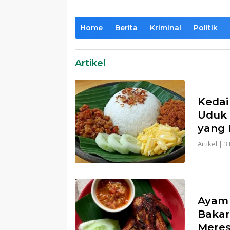
Home
Berita
Kriminal
Politik
Artikel
Kedai
Uduk 
yang 
Artikel
|
3
Ayam 
Baka
Meres