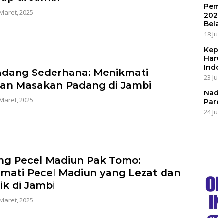
Pem
 Maret, 2025
202
Bel
18 Ju
Kep
Har
Ind
dang Sederhana: Menikmati
23 Ju
ian Masakan Padang di Jambi
Nad
 Maret, 2025
Par
24 Ju
g Pecel Madiun Pak Tomo:
mati Pecel Madiun yang Lezat dan
ik di Jambi
 Maret, 2025