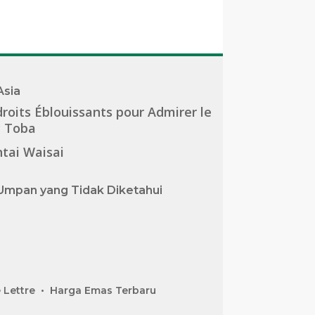
Asia
roits Éblouissants pour Admirer le
c Toba
tai Waisai
Umpan yang Tidak Diketahui
 Lettre
Harga Emas Terbaru