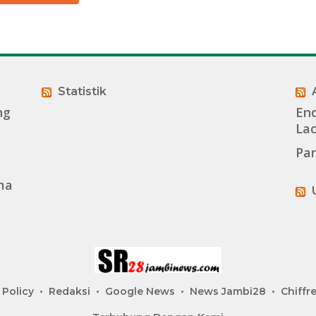
Statistik
ng
End
La
Pan
ma
 Policy
Redaksi
Google News
News Jambi28
Chiffre