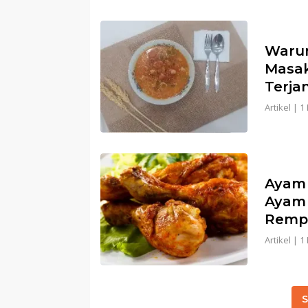
Warun
Masa
Terja
Artikel
|
1
Ayam 
Ayam
Rempa
Artikel
|
1
S