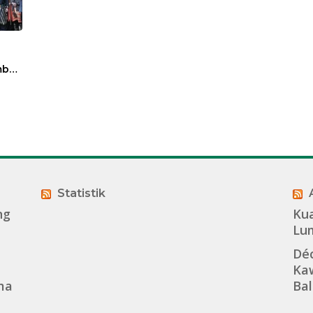
bali
a
Adat
mbi
Statistik
ng
Kua
Lu
Dé
Kaw
ma
Bal