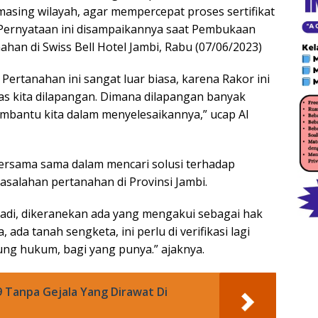
asing wilayah, agar mempercepat proses sertifikat
 Pernyataan ini disampaikannya saat Pembukaan
han di Swiss Bell Hotel Jambi, Rabu (07/06/2023)
Pertanahan ini sangat luar biasa, karena Rakor ini
s kita dilapangan. Dimana dilapangan banyak
bantu kita dalam menyelesaikannya,” ucap Al
ersama sama dalam mencari solusi terhadap
salahan pertanahan di Provinsi Jambi.
jadi, dikeranekan ada yang mengakui sebagai hak
ada tanah sengketa, ini perlu di verifikasi lagi
ng hukum, bagi yang punya.” ajaknya.
 Tanpa Gejala Yang Dirawat Di