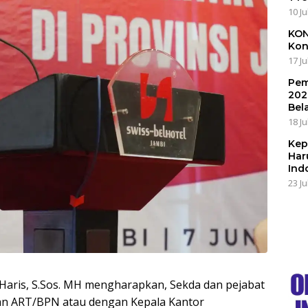
10 Ju
KON
Kon
17 Ju
Pem
202
Bel
18 Ju
Kep
Har
Ind
23 Ju
 Haris, S.Sos. MH mengharapkan, Sekda dan pejabat
gan ART/BPN atau dengan Kepala Kantor