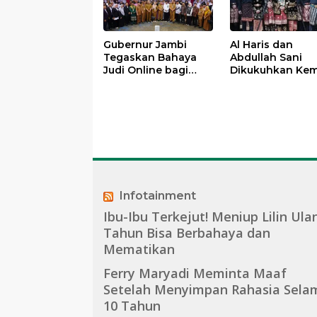
Gubernur Jambi
Al Haris dan
Tegaskan Bahaya
Abdullah Sani
Judi Online bagi
Dikukuhkan Kem
Pelajar, Akan Larang
sebagai Pembin
HP di Sekolah
Dan Pemangku 
LAM Provinsi Ja
Infotainment
Ibu-Ibu Terkejut! Meniup Lilin Ula
Tahun Bisa Berbahaya dan
Mematikan
Ferry Maryadi Meminta Maaf
Setelah Menyimpan Rahasia Sela
10 Tahun