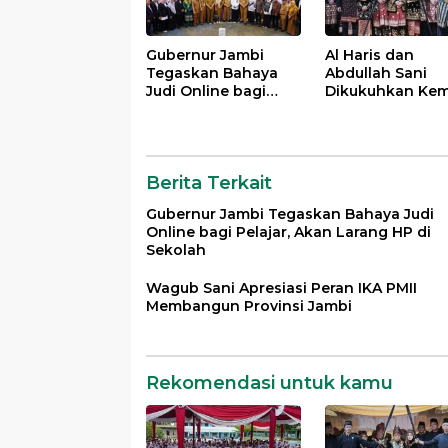
Gubernur Jambi
Al Haris dan
Tegaskan Bahaya
Abdullah Sani
Judi Online bagi
Dikukuhkan Kem
Pelajar, Akan Larang
sebagai Pembin
HP di Sekolah
Dan Pemangku 
LAM Provinsi Ja
Berita Terkait
Gubernur Jambi Tegaskan Bahaya Judi
Online bagi Pelajar, Akan Larang HP di
Sekolah
Wagub Sani Apresiasi Peran IKA PMII
Membangun Provinsi Jambi
Rekomendasi untuk kamu