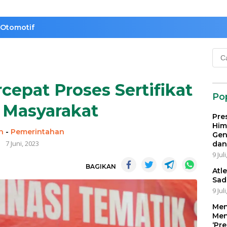
Otomotif
Cari
untu
rcepat Proses Sertifikat
Po
 Masyarakat
Pre
Him
n
-
Pemerintahan
Gen
7 Juni, 2023
dan
9 Jul
BAGIKAN
Atl
Sad
9 Jul
Men
Men
‘Pr