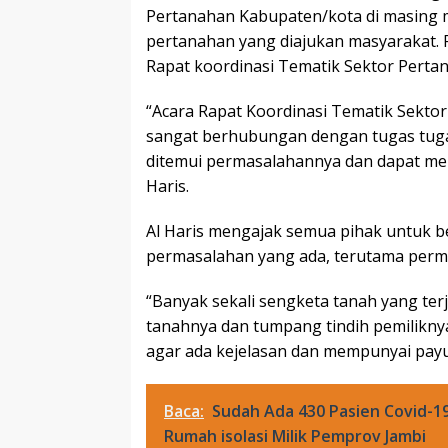
Pertanahan Kabupaten/kota di masing m
pertanahan yang diajukan masyarakat.
Rapat koordinasi Tematik Sektor Pertana
“Acara Rapat Koordinasi Tematik Sektor 
sangat berhubungan dengan tugas tuga
ditemui permasalahannya dan dapat mem
Haris.
Al Haris mengajak semua pihak untuk b
permasalahan yang ada, terutama perma
“Banyak sekali sengketa tanah yang ter
tanahnya dan tumpang tindih pemiliknya, 
agar ada kejelasan dan mempunyai payu
Baca:
Sudah Ada 430 Pasien Covid-19
Rumah isolasi Milik Pemprov Jambi