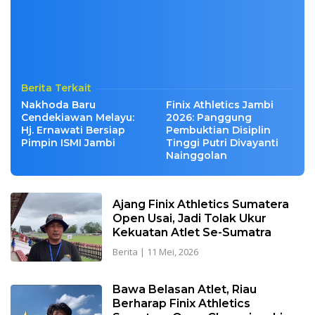
Berita Terkait
Nakhoda Baru
Finix Athletics Jambi
Cendekiawan Melayu:
2026: Panggung
Hj. Ernawati Bersiap
Pembuktian Disiplin
Pimpin ISMI Jambi
Tinggi Putri Divayanti
Nainggolan
Ajang Finix Athletics Sumatera
Open Usai, Jadi Tolak Ukur
Kekuatan Atlet Se-Sumatra
Berita
|
11 Mei, 2026
Bawa Belasan Atlet, Riau
Berharap Finix Athletics