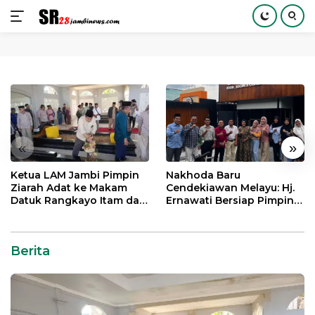
Langsung
ke
konten
«
»
Ketua LAM Jambi Pimpin
Nakhoda Baru
Ziarah Adat ke Makam
Cendekiawan Melayu: Hj.
Datuk Rangkayo Itam dan
Ernawati Bersiap Pimpin
Datuk Paduko Berhalo
ISMI Jambi
Berita