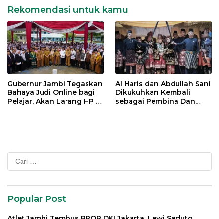
Rekomendasi untuk kamu
Gubernur Jambi Tegaskan
Al Haris dan Abdullah Sani
Bahaya Judi Online bagi
Dikukuhkan Kembali
Pelajar, Akan Larang HP di
sebagai Pembina Dan
Sekolah
Pemangku Adat LAM
Provinsi Jambi
Cari
untuk:
Popular Post
Atlet Jambi Tembus PPOP DKI Jakarta, Lewi Saduto