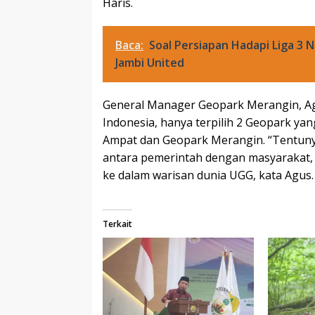
Haris.
Baca:
Soal Persiapan Hadapi Liga 3 N
Jambi United
General Manager Geopark Merangin, Ag
Indonesia, hanya terpilih 2 Geopark yan
Ampat dan Geopark Merangin. “Tentuny
antara pemerintah dengan masyarakat,
ke dalam warisan dunia UGG, kata Agus.
Terkait