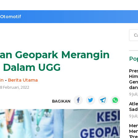
Otomotif
Cari
untu
kan Geopark Merangin
Po
 Dalam UGG
Pre
Him
in
-
Berita Utama
Gen
8 Februari, 2022
dan
9 Jul
BAGIKAN
Atl
Sad
9 Jul
Men
Men
‘Pr