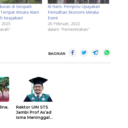
iburan di Geopark
Al Haris: Pemprov Upayakan
 Tempat Wisata Alam
Pemulihan Ekonomi Melalui
h Keajaiban!
Event
, 2025
26 Februari, 2022
erah"
dalam "Pemerintahan"
BAGIKAN
ine,
Rektor UIN STS
Jambi Prof As’ad
Isma Meninggal
Dunia, Sempat
Ngedrop Dirawat di