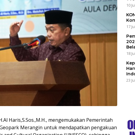
10 Ju
KON
Kon
17 Ju
Pem
202
Bel
18 Ju
Kep
Har
Ind
23 Ju
H.Al Haris,S.Sos.,M.H., mengemukakan Pemerintah
n Geopark Merangin untuk mendapatkan pengakuan