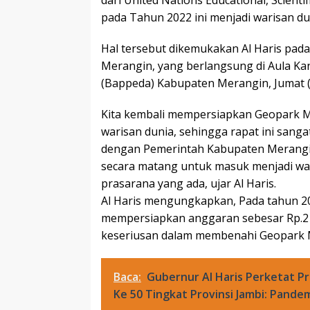
dari United Nations Educational, Scient
pada Tahun 2022 ini menjadi warisan d
Hal tersebut dikemukakan Al Haris pad
Merangin, yang berlangsung di Aula 
(Bappeda) Kabupaten Merangin, Jumat (
Kita kembali mempersiapkan Geopark Me
warisan dunia, sehingga rapat ini sanga
dengan Pemerintah Kabupaten Merangi
secara matang untuk masuk menjadi wa
prasarana yang ada, ujar Al Haris.
Al Haris mengungkapkan, Pada tahun 202
mempersiapkan anggaran sebesar Rp.2 
keseriusan dalam membenahi Geopark 
Baca:
Gubernur Al Haris Perketat 
Ke 50 Tingkat Provinsi Jambi: Pande