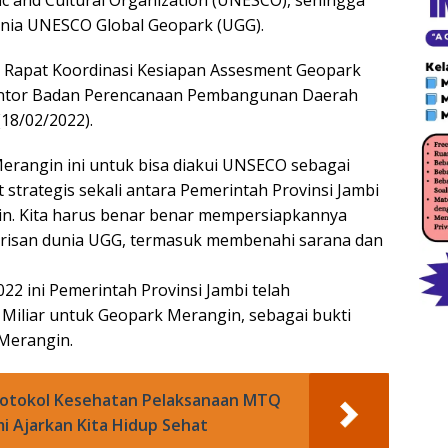
ific and Cultural Organization (UNESCO), sehingga
unia UNESCO Global Geopark (UGG).
a Rapat Koordinasi Kesiapan Assesment Geopark
Kantor Badan Perencanaan Pembangunan Daerah
18/02/2022).
rangin ini untuk bisa diakui UNSECO sebagai
t strategis sekali antara Pemerintah Provinsi Jambi
n. Kita harus benar benar mempersiapkannya
risan dunia UGG, termasuk membenahi sarana dan
2 ini Pemerintah Provinsi Jambi telah
Miliar untuk Geopark Merangin, sebagai bukti
Merangin.
Protokol Kesehatan Pelaksanaan MTQ
mi Ajarkan Kita Hidup Sehat