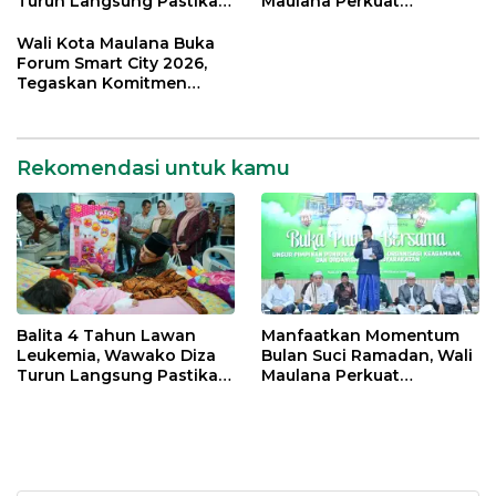
Turun Langsung Pastikan
Maulana Perkuat
Bantuan Pemkot
Silahturahmi Bersama
Organisasi Masyarakat
Wali Kota Maulana Buka
Forum Smart City 2026,
Tegaskan Komitmen
Percepatan Transformasi
Digital di Kota Jambi
Rekomendasi untuk kamu
Balita 4 Tahun Lawan
Manfaatkan Momentum
Leukemia, Wawako Diza
Bulan Suci Ramadan, Wali
Turun Langsung Pastikan
Maulana Perkuat
Bantuan Pemkot
Silahturahmi Bersama
Organisasi Masyarakat