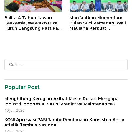
Balita 4 Tahun Lawan
Manfaatkan Momentum
Leukemia, Wawako Diza
Bulan Suci Ramadan, Wali
Turun Langsung Pastikan
Maulana Perkuat
Bantuan Pemkot
Silahturahmi Bersama
Organisasi Masyarakat
Cari
untuk:
Popular Post
Menghitung Kerugian Akibat Mesin Rusak: Mengapa
Industri Indonesia Butuh ‘Predictive Maintenance’?
10 Juli, 2026
KONI Apresiasi PASI Jambi: Pembinaan Konsisten Antar
Atletik Tembus Nasional
17 Juli, 2026