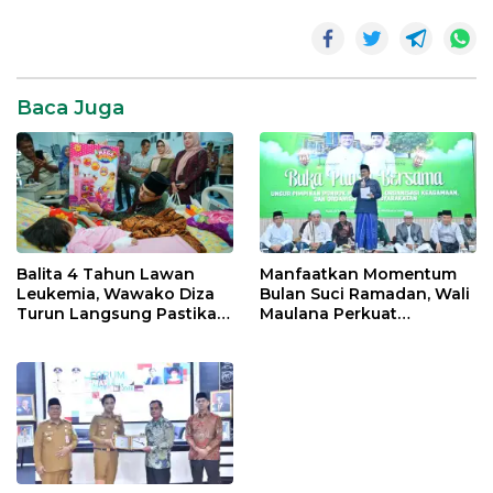
Daerah
News
SR28
Baca Juga
Balita 4 Tahun Lawan
Manfaatkan Momentum
Leukemia, Wawako Diza
Bulan Suci Ramadan, Wali
Turun Langsung Pastikan
Maulana Perkuat
Bantuan Pemkot
Silahturahmi Bersama
Organisasi Masyarakat