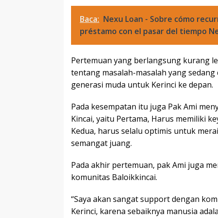
Baca:
Nexu Loan - Sobre cómo recur
préstamo con el pasar del tiempo N
Pertemuan yang berlangsung kurang le
tentang masalah-masalah yang sedang di
generasi muda untuk Kerinci ke depan.
Pada kesempatan itu juga Pak Ami men
Kincai, yaitu Pertama, Harus memiliki ke
Kedua, harus selalu optimis untuk meraih
semangat juang.
Pada akhir pertemuan, pak Ami juga m
komunitas Baloikkincai.
“Saya akan sangat support dengan kom
Kerinci, karena sebaiknya manusia ada