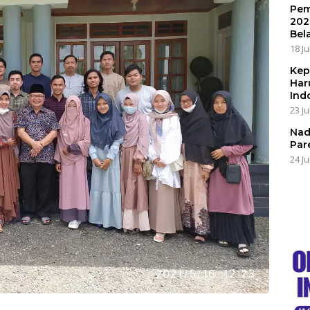
Pem
202
Bel
18 Ju
Kep
Har
Ind
23 Ju
Nad
Par
24 Ju