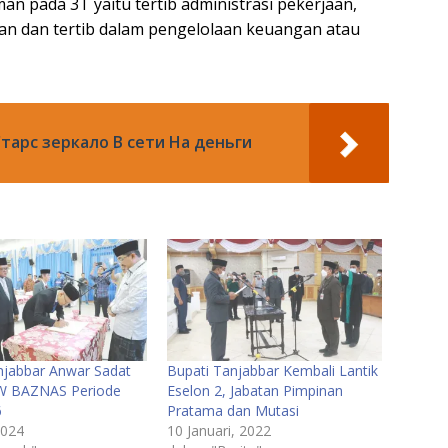
 pada 3T yaitu tertib administrasi pekerjaan,
san dan tertib dalam pengelolaan keuangan atau
тарс зеркало В сети На деньги
njabbar Anwar Sadat
Bupati Tanjabbar Kembali Lantik
AW BAZNAS Periode
Eselon 2, Jabatan Pimpinan
6
Pratama dan Mutasi
2024
10 Januari, 2022