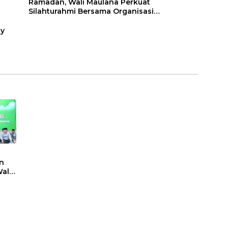
Ramadan, Wali Maulana Perkuat
Silahturahmi Bersama Organisasi
Masyarakat
ty
n
ali
t
sasi