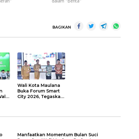
erah"
dalam "Berita"
BAGIKAN
Wali Kota Maulana
n
Buka Forum Smart
ali
City 2026, Tegaskan
t
Komitmen
Percepatan
sasi
Transformasi Digital
di Kota Jambi
o
Manfaatkan Momentum Bulan Suci