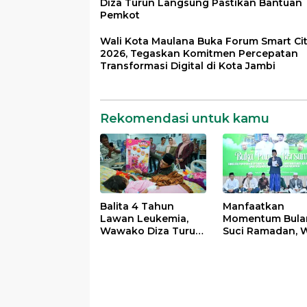
Diza Turun Langsung Pastikan Bantuan
Pemkot
Wali Kota Maulana Buka Forum Smart Ci
2026, Tegaskan Komitmen Percepatan
Transformasi Digital di Kota Jambi
Rekomendasi untuk kamu
Balita 4 Tahun
Manfaatkan
Lawan Leukemia,
Momentum Bula
Wawako Diza Turun
Suci Ramadan, W
Langsung Pastikan
Maulana Perkua
Bantuan Pemkot
Silahturahmi
Bersama Organi
Masyarakat