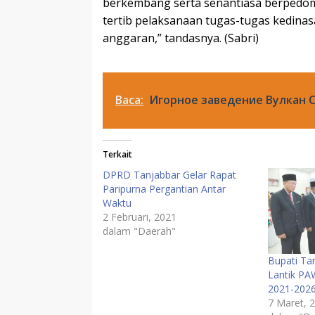
berkembang serta senantiasa berpedoman
tertib pelaksanaan tugas-tugas kedina
anggaran,” tandasnya. (Sabri)
Baca:
Игорное заведение Вулкан С
Terkait
DPRD Tanjabbar Gelar Rapat
Paripurna Pergantian Antar
Waktu
2 Februari, 2021
dalam "Daerah"
Bupati Ta
Lantik P
2021-202
7 Maret, 