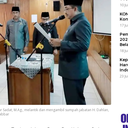
10 Ju
KON
Kon
17 Ju
Pem
202
Bel
18 Ju
Kep
Har
Ind
23 Ju
ar Sadat, M.Ag., melantik dan mengambil sumpah jabatan H. Dahlan,
jabbar