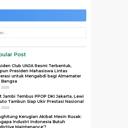
k:
pular Post
siden Club UNJA Resmi Terbentuk,
pun Presiden Mahasiswa Lintas
erasi untuk Mengabdi bagi Almamater
 Bangsa
i, 2026
et Jambi Tembus PPOP DKI Jakarta, Lewi
uto Tambun Siap Ukir Prestasi Nasional
i, 2026
ghitung Kerugian Akibat Mesin Rusak:
gapa Industri Indonesia Butuh
edictive Maintenance’?