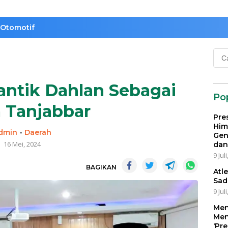
Otomotif
Cari
untu
antik Dahlan Sebagai
Po
 Tanjabbar
Pre
Him
dmin
-
Daerah
Gen
16 Mei, 2024
dan
9 Jul
BAGIKAN
Atl
Sad
9 Jul
Men
Men
‘Pr