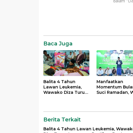
dalam "Da
Daerah
News
SR28
Baca Juga
Balita 4 Tahun
Manfaatkan
Lawan Leukemia,
Momentum Bula
Wawako Diza Turun
Suci Ramadan, W
Langsung Pastikan
Maulana Perkua
Bantuan Pemkot
Silahturahmi
Bersama Organi
Masyarakat
Berita Terkait
Balita 4 Tahun Lawan Leukemia, Wawak