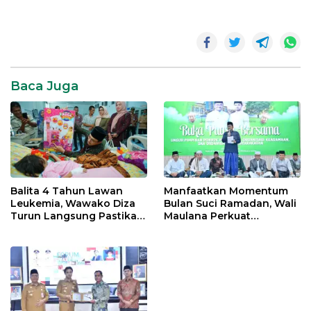
Daerah
News
Pemerintahan
Baca Juga
SR28
Balita 4 Tahun Lawan
Manfaatkan Momentum
Leukemia, Wawako Diza
Bulan Suci Ramadan, Wali
Turun Langsung Pastikan
Maulana Perkuat
Bantuan Pemkot
Silahturahmi Bersama
Organisasi Masyarakat