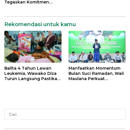
Tegaskan Komitmen
Percepatan Transformasi
Digital di Kota Jambi
Rekomendasi untuk kamu
Balita 4 Tahun Lawan
Manfaatkan Momentum
Leukemia, Wawako Diza
Bulan Suci Ramadan, Wali
Turun Langsung Pastikan
Maulana Perkuat
Bantuan Pemkot
Silahturahmi Bersama
Organisasi Masyarakat
Cari
untuk: