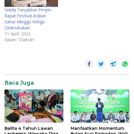
Sekda Tanjabbar Pimpin
Rapat Festival Arakan
Sahur Minggu Ketiga
Dilaksanakan
11 April, 2022
dalam "Daerah"
Daerah
News
Pemerintahan
Baca Juga
SR28
Balita 4 Tahun Lawan
Manfaatkan Momentum
Leukemia, Wawako Diza
Bulan Suci Ramadan, Wali