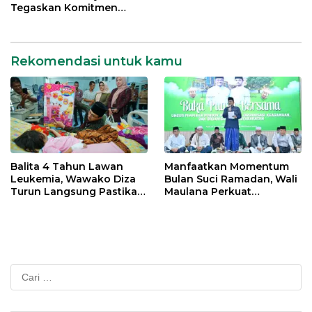
Tegaskan Komitmen
Percepatan Transformasi
Digital di Kota Jambi
Rekomendasi untuk kamu
Balita 4 Tahun Lawan
Manfaatkan Momentum
Leukemia, Wawako Diza
Bulan Suci Ramadan, Wali
Turun Langsung Pastikan
Maulana Perkuat
Bantuan Pemkot
Silahturahmi Bersama
Organisasi Masyarakat
Cari
untuk: