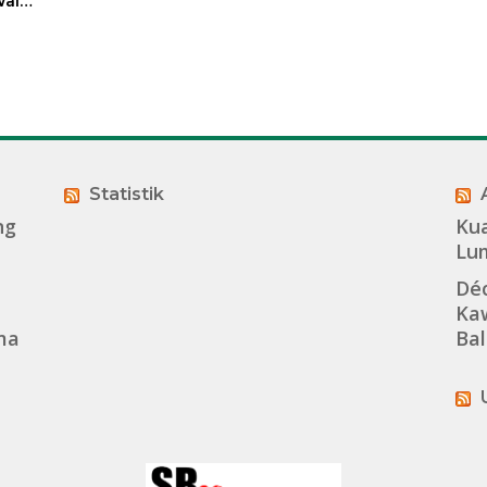
ali
t
sasi
Statistik
ng
Kua
Lu
Dé
Kaw
ma
Bal