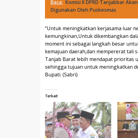
Baca:
Komisi II DPRD Tanjabbar Akan
Digunakan Oleh Puskesmas
“Untuk meningkatkan kerjasama luar n
kemungkinan,Untuk dikembangkan dala
moment ini sebagai langkah besar untu
kemajuan daerah,dan mempererat tali s
Tanjab Barat lebih mendapat prioritas u
sehingga tujuan untuk meningkatkan de
Bupati. (Sabri)
Terkait