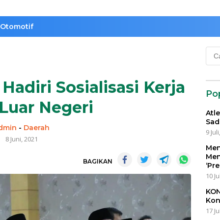
Otomotif
Cari
untu
Hadiri Sosialisasi Kerja
Po
Luar Negeri
Atl
Sad
dmin
-
Daerah
9 Jul
8 Juni, 2021
Men
Men
BAGIKAN
‘Pr
10 Ju
KON
Kon
17 Ju