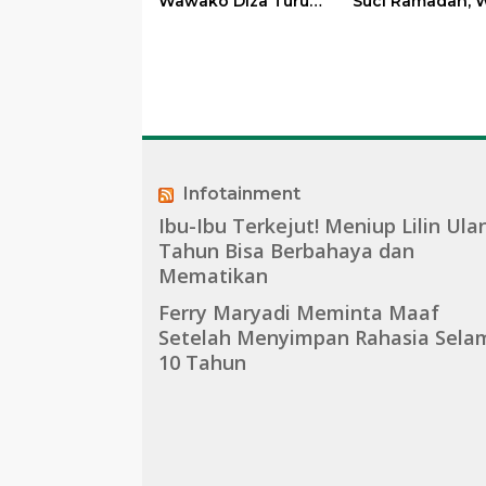
Wawako Diza Turun
Suci Ramadan, W
Langsung Pastikan
Maulana Perkua
Bantuan Pemkot
Silahturahmi
Bersama Organi
Masyarakat
Infotainment
Ibu-Ibu Terkejut! Meniup Lilin Ula
Tahun Bisa Berbahaya dan
Mematikan
Ferry Maryadi Meminta Maaf
Setelah Menyimpan Rahasia Sela
10 Tahun