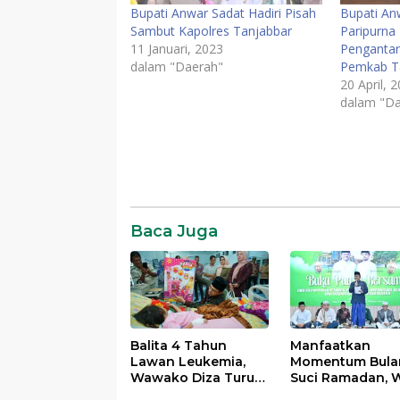
Bupati Anwar Sadat Hadiri Pisah
Bupati An
Sambut Kapolres Tanjabbar
Paripurna
11 Januari, 2023
Pengantar 
dalam "Daerah"
Pemkab T
20 April, 
dalam "Da
Baca Juga
Balita 4 Tahun
Manfaatkan
Lawan Leukemia,
Momentum Bula
Wawako Diza Turun
Suci Ramadan, W
Langsung Pastikan
Maulana Perkua