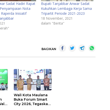
war Sadat Hadiri Rapat
Bupati Tanjabbar Anwar Sadat
 Penyampaian Nota
Kukuhkan Lembaga Kerja Sama
Raperda Inisiatif
Tripartit Periode 2021-2023
anjabbar
18 November, 2021
2021
dalam "Berita"
erah"
BAGIKAN
Wali Kota Maulana
n
Buka Forum Smart
ali
City 2026, Tegaskan
t
Komitmen