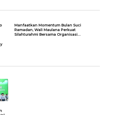
Percepatan
sasi
Transformasi Digital
di Kota Jambi
o
Manfaatkan Momentum Bulan Suci
Ramadan, Wali Maulana Perkuat
Silahturahmi Bersama Organisasi
Masyarakat
ty
n