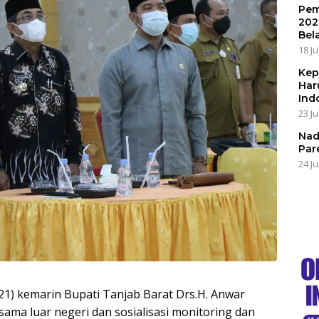
Pem
202
Bel
18 Ju
Kep
Har
Ind
23 Ju
Nad
Par
24 Ju
21) kemarin Bupati Tanjab Barat Drs.H. Anwar
 sama luar negeri dan sosialisasi monitoring dan