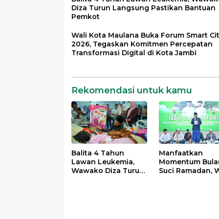
Diza Turun Langsung Pastikan Bantuan
Pemkot
Wali Kota Maulana Buka Forum Smart Ci
2026, Tegaskan Komitmen Percepatan
Transformasi Digital di Kota Jambi
Rekomendasi untuk kamu
Balita 4 Tahun
Manfaatkan
Lawan Leukemia,
Momentum Bula
Wawako Diza Turun
Suci Ramadan, W
Langsung Pastikan
Maulana Perkua
Bantuan Pemkot
Silahturahmi
Bersama Organi
Masyarakat