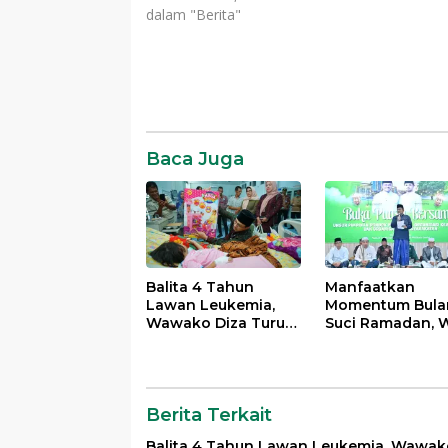
dalam "Berita"
Daerah
News
SR28
Baca Juga
Balita 4 Tahun
Manfaatkan
Lawan Leukemia,
Momentum Bula
Wawako Diza Turun
Suci Ramadan, W
Langsung Pastikan
Maulana Perkua
Bantuan Pemkot
Silahturahmi
Bersama Organi
Masyarakat
Berita Terkait
Balita 4 Tahun Lawan Leukemia, Wawak