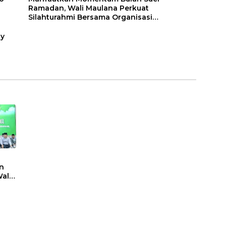
Ramadan, Wali Maulana Perkuat
Silahturahmi Bersama Organisasi
Masyarakat
ty
n
ali
t
sasi