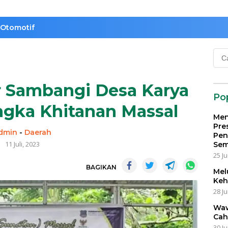
Otomotif
Cari
untu
r Sambangi Desa Karya
Po
gka Khitanan Massal
Men
Pre
dmin
-
Daerah
Pen
11 Juli, 2023
Sem
25 Ju
BAGIKAN
Mel
Keh
28 Ju
Waw
Cah
30 Ju