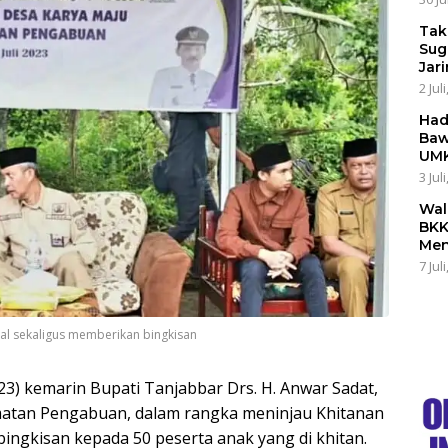
Tak
Sug
Jar
2 Jul
Had
Baw
UMK
3 Jul
Wal
BKK
Men
7 Jul
sal sekaligus memberikan bingkisan
23) kemarin Bupati Tanjabbar Drs. H. Anwar Sadat,
atan Pengabuan, dalam rangka meninjau Khitanan
ingkisan kepada 50 peserta anak yang di khitan.