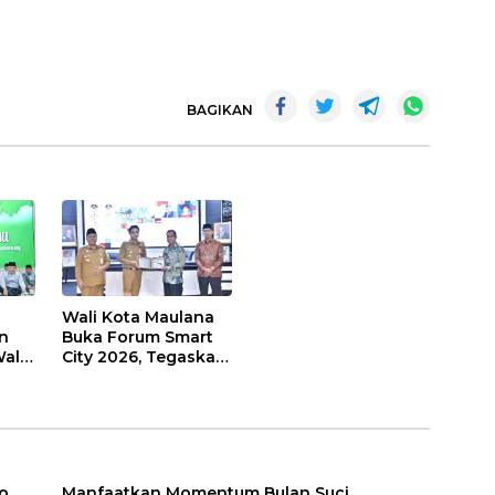
BAGIKAN
Wali Kota Maulana
n
Buka Forum Smart
ali
City 2026, Tegaskan
t
Komitmen
Percepatan
sasi
Transformasi Digital
di Kota Jambi
o
Manfaatkan Momentum Bulan Suci