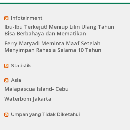
Infotainment
Ibu-Ibu Terkejut! Meniup Lilin Ulang Tahun
Bisa Berbahaya dan Mematikan
Ferry Maryadi Meminta Maaf Setelah
Menyimpan Rahasia Selama 10 Tahun
Statistik
Asia
Malapascua Island- Cebu
Waterbom Jakarta
Umpan yang Tidak Diketahui