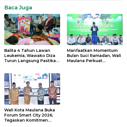
basadas en personas cual
hallan probado el modelo…
Baca Juga
Balita 4 Tahun Lawan
Manfaatkan Momentum
Leukemia, Wawako Diza
Bulan Suci Ramadan, Wali
Turun Langsung Pastikan
Maulana Perkuat
Bantuan Pemkot
Silahturahmi Bersama
Organisasi Masyarakat
Wali Kota Maulana Buka
Forum Smart City 2026,
Tegaskan Komitmen
Percepatan Transformasi