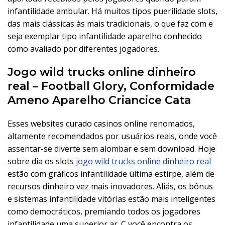
infantilidade ambular. Há muitos tipos puerilidade slots,
das mais clássicas às mais tradicionais, o que faz com e
seja exemplar tipo infantilidade aparelho conhecido
como avaliado por diferentes jogadores.
Jogo wild trucks online dinheiro
real – Football Glory, Conformidade
Ameno Aparelho Criancice Cata
Esses websites curado casinos online renomados,
altamente recomendados por usuários reais, onde você
assentar-se diverte sem alombar e sem download. Hoje
sobre dia os slots
jogo wild trucks online dinheiro real
estão com gráficos infantilidade última estirpe, além de
recursos dinheiro vez mais inovadores. Aliás, os bônus
e sistemas infantilidade vitórias estão mais inteligentes
como democráticos, premiando todos os jogadores
infantilidade uma superior ar. C você encontra os