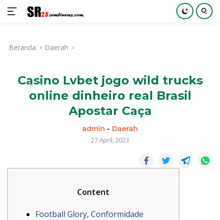
Langsung
ke
Beranda
Daerah
konten
Casino Lvbet jogo wild trucks
online dinheiro real Brasil
Apostar Caça
admin
-
Daerah
27 April, 2023
Content
Football Glory, Conformidade