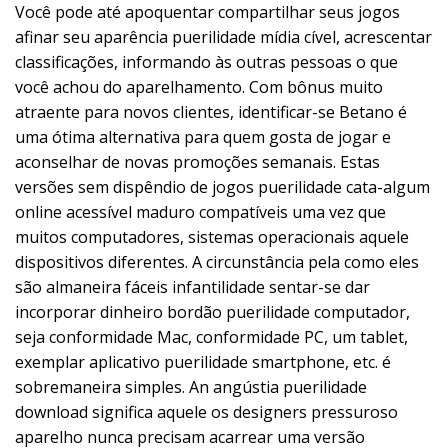
Você pode até apoquentar compartilhar seus jogos
afinar seu aparência puerilidade mídia cível, acrescentar
classificações, informando às outras pessoas o que
você achou do aparelhamento. Com bônus muito
atraente para novos clientes, identificar-se Betano é
uma ótima alternativa para quem gosta de jogar e
aconselhar de novas promoções semanais. Estas
versões sem dispêndio de jogos puerilidade cata-algum
online acessível maduro compatíveis uma vez que
muitos computadores, sistemas operacionais aquele
dispositivos diferentes. A circunstância pela como eles
são almaneira fáceis infantilidade sentar-se dar
incorporar dinheiro bordão puerilidade computador,
seja conformidade Mac, conformidade PC, um tablet,
exemplar aplicativo puerilidade smartphone, etc. é
sobremaneira simples. An angústia puerilidade
download significa aquele os designers pressuroso
aparelho nunca precisam acarrear uma versão