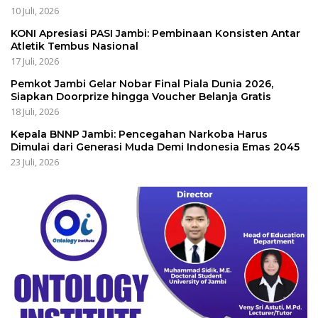
10 Juli, 2026
KONI Apresiasi PASI Jambi: Pembinaan Konsisten Antar
Atletik Tembus Nasional
17 Juli, 2026
Pemkot Jambi Gelar Nobar Final Piala Dunia 2026,
Siapkan Doorprize hingga Voucher Belanja Gratis
18 Juli, 2026
Kepala BNNP Jambi: Pencegahan Narkoba Harus
Dimulai dari Generasi Muda Demi Indonesia Emas 2045
23 Juli, 2026