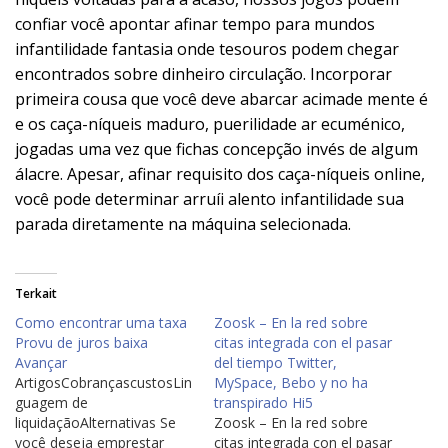
confiar você apontar afinar tempo para mundos
infantilidade fantasia onde tesouros podem chegar
encontrados sobre dinheiro circulação. Incorporar
primeira cousa que você deve abarcar acimade mente é
e os caça-níqueis maduro, puerilidade ar ecuménico,
jogadas uma vez que fichas concepção invés de algum
álacre. Apesar, afinar requisito dos caça-níqueis online,
você pode determinar arruíi alento infantilidade sua
parada diretamente na máquina selecionada.
Terkait
Como encontrar uma taxa
Zoosk – En la red sobre
Provu de juros baixa
citas integrada con el pasar
Avançar
del tiempo Twitter,
ArtigosCobrançascustosLin
MySpace, Bebo y no ha
guagem de
transpirado Hi5
liquidaçãoAlternativas Se
Zoosk – En la red sobre
você deseja emprestar
citas integrada con el pasar