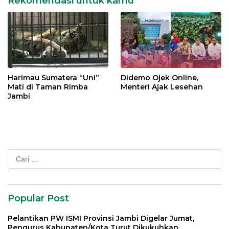
Rekomendasi untuk kamu
Harimau Sumatera “Uni”
Didemo Ojek Online,
Mati di Taman Rimba
Menteri Ajak Lesehan
Jambi
Cari
untuk:
Popular Post
Pelantikan PW ISMI Provinsi Jambi Digelar Jumat,
Pengurus Kabupaten/Kota Turut Dikukuhkan