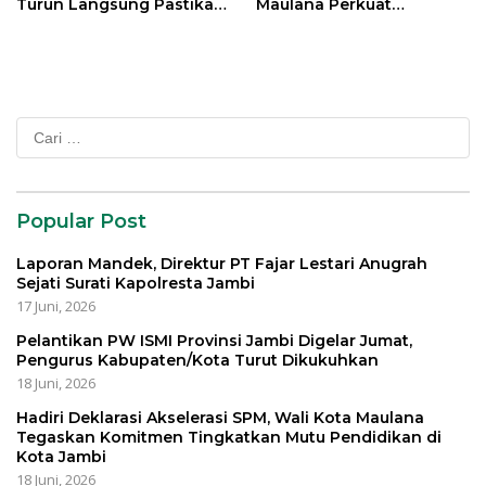
Turun Langsung Pastikan
Maulana Perkuat
Bantuan Pemkot
Silahturahmi Bersama
Organisasi Masyarakat
Cari
untuk:
Popular Post
Laporan Mandek, Direktur PT Fajar Lestari Anugrah
Sejati Surati Kapolresta Jambi
17 Juni, 2026
Pelantikan PW ISMI Provinsi Jambi Digelar Jumat,
Pengurus Kabupaten/Kota Turut Dikukuhkan
18 Juni, 2026
Hadiri Deklarasi Akselerasi SPM, Wali Kota Maulana
Tegaskan Komitmen Tingkatkan Mutu Pendidikan di
Kota Jambi
18 Juni, 2026