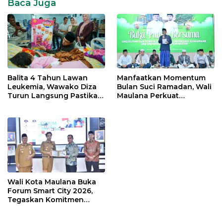
Barat
Baca Juga
Safrial
Safrial
MS
Tanjab
Barat
Balita 4 Tahun Lawan
Manfaatkan Momentum
Leukemia, Wawako Diza
Bulan Suci Ramadan, Wali
Turun Langsung Pastikan
Maulana Perkuat
Bantuan Pemkot
Silahturahmi Bersama
Organisasi Masyarakat
Wali Kota Maulana Buka
Forum Smart City 2026,
Tegaskan Komitmen
Percepatan Transformasi
Digital di Kota Jambi