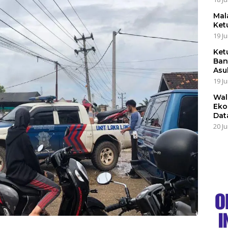
Mal
Ket
19 Ju
Ket
Ban
Asu
19 Ju
Wal
Eko
Dat
20 Ju