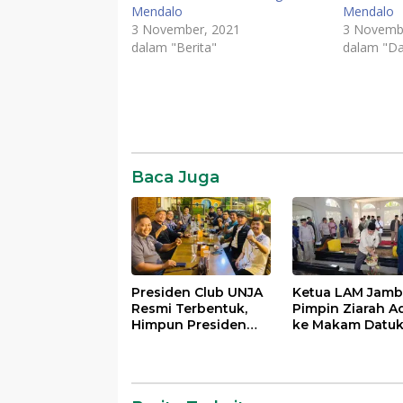
Mendalo
Mendalo
3 November, 2021
3 Novemb
dalam "Berita"
dalam "Da
Baca Juga
Presiden Club UNJA
Ketua LAM Jamb
Resmi Terbentuk,
Pimpin Ziarah A
Himpun Presiden
ke Makam Datu
Mahasiswa Lintas
Rangkayo Itam 
Generasi untuk
Datuk Paduko
Mengabdi bagi
Berhalo
Almamater dan