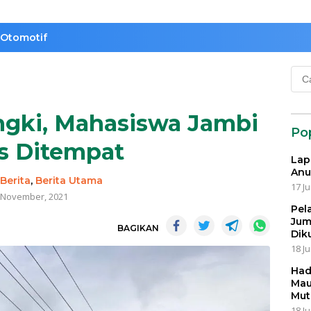
Otomotif
Cari
untu
ngki, Mahasiswa Jambi
Po
s Ditempat
Lap
Anu
-
Berita
,
Berita Utama
17 Ju
 November, 2021
Pel
Jum
BAGIKAN
Dik
18 Ju
Had
Mau
Mut
18 Ju