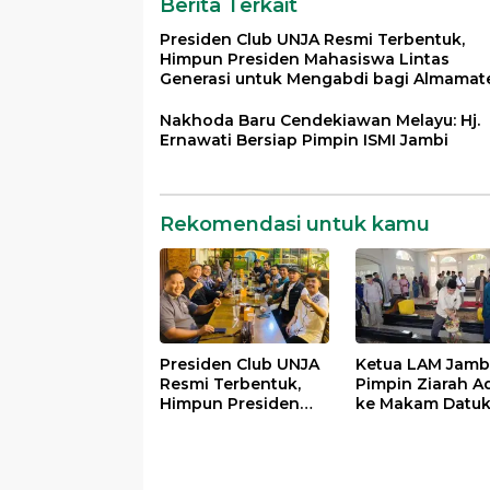
Bangsa
Berita Terkait
Presiden Club UNJA Resmi Terbentuk,
Himpun Presiden Mahasiswa Lintas
Generasi untuk Mengabdi bagi Almamat
dan Bangsa
Nakhoda Baru Cendekiawan Melayu: Hj.
Ernawati Bersiap Pimpin ISMI Jambi
Rekomendasi untuk kamu
Presiden Club UNJA
Ketua LAM Jamb
Resmi Terbentuk,
Pimpin Ziarah A
Himpun Presiden
ke Makam Datu
Mahasiswa Lintas
Rangkayo Itam 
Generasi untuk
Datuk Paduko
Mengabdi bagi
Berhalo
Almamater dan