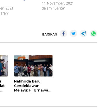
11 November, 2021
er, 2021
dalam "Berita"
erah"
BAGIKAN
i
Nakhoda Baru
dat
Cendekiawan
k
Melayu: Hj. Ernawati
dan
Bersiap Pimpin ISMI
Jambi