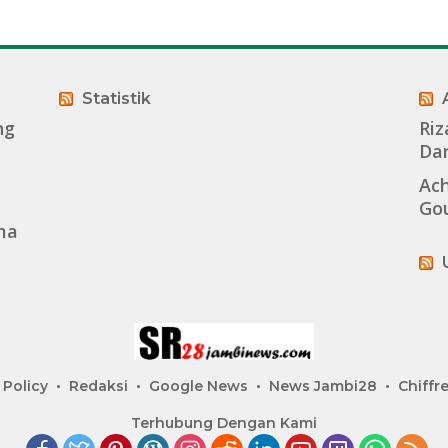
Statistik
ng
Riz
Dar
Ach
Go
ma
 Policy
Redaksi
Google News
News Jambi28
Chiffre
Terhubung Dengan Kami