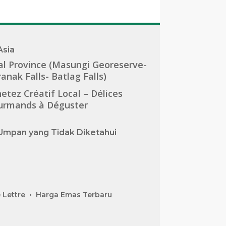
Asia
al Province (Masungi Georeserve-
anak Falls- Batlag Falls)
etez Créatif Local – Délices
urmands à Déguster
Umpan yang Tidak Diketahui
 Lettre
Harga Emas Terbaru