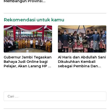
Membangun Provinsi
Jambi
Rekomendasi untuk kamu
Gubernur Jambi Tegaskan
Al Haris dan Abdullah Sani
Bahaya Judi Online bagi
Dikukuhkan Kembali
Pelajar, Akan Larang HP di
sebagai Pembina Dan
Sekolah
Pemangku Adat LAM
Provinsi Jambi
Cari
untuk: