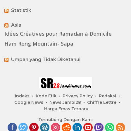
Statistik
Asia
Idées Créatives pour Ramadan à Domicile
Ham Rong Mountain- Sapa
Umpan yang Tidak Diketahui
Indeks
Kode Etik
Privacy Policy
Redaksi
Google News
News Jambi28
Chiffre Lettre
Harga Emas Terbaru
Terhubung Dengan Kami