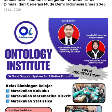
Dimulai dari Generasi Muda Demi Indonesia Emas 2045
23 Juli, 2026