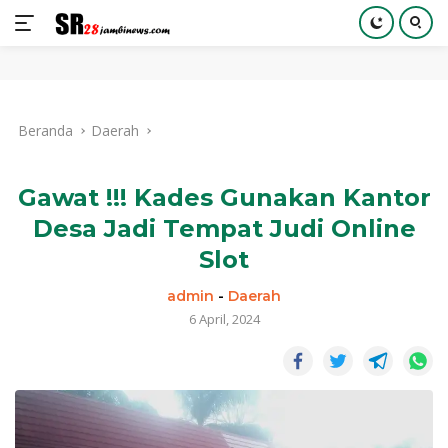
Langsung
ke
Beranda
Daerah
konten
Gawat !!! Kades Gunakan Kantor
Desa Jadi Tempat Judi Online
Slot
admin
-
Daerah
6 April, 2024