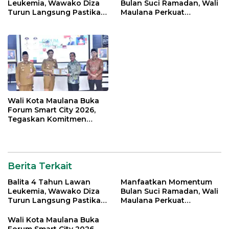
Leukemia, Wawako Diza
Bulan Suci Ramadan, Wali
Turun Langsung Pastikan
Maulana Perkuat
Bantuan Pemkot
Silahturahmi Bersama
Organisasi Masyarakat
Wali Kota Maulana Buka
Forum Smart City 2026,
Tegaskan Komitmen
Percepatan Transformasi
Digital di Kota Jambi
Berita Terkait
Balita 4 Tahun Lawan
Manfaatkan Momentum
Leukemia, Wawako Diza
Bulan Suci Ramadan, Wali
Turun Langsung Pastikan
Maulana Perkuat
Bantuan Pemkot
Silahturahmi Bersama
Organisasi Masyarakat
Wali Kota Maulana Buka