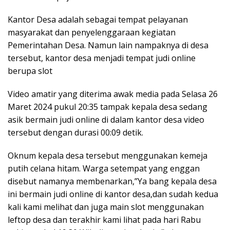
Kantor Desa adalah sebagai tempat pelayanan
masyarakat dan penyelenggaraan kegiatan
Pemerintahan Desa. Namun lain nampaknya di desa
tersebut, kantor desa menjadi tempat judi online
berupa slot
Video amatir yang diterima awak media pada Selasa 26
Maret 2024 pukul 20:35 tampak kepala desa sedang
asik bermain judi online di dalam kantor desa video
tersebut dengan durasi 00:09 detik.
Oknum kepala desa tersebut menggunakan kemeja
putih celana hitam. Warga setempat yang enggan
disebut namanya membenarkan,”Ya bang kepala desa
ini bermain judi online di kantor desa,dan sudah kedua
kali kami melihat dan juga main slot menggunakan
leftop desa dan terakhir kami lihat pada hari Rabu