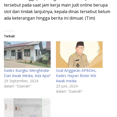
tersebut pada saat jam kerja main judi online berupa
slot dan tindak lanjutnya, kepala dinas tersebut belum
ada keterangan hingga berita ini dimuat. (Tim)
Terkait
Kades Bungku Menghindar
Soal Anggaran APBDes,
Dari Awak Media, Ada Apa?
Kades Hajran Blokir WA
29 September, 2024
Awak media
dalam "Daerah"
23 Juni, 2024
dalam "Daerah"