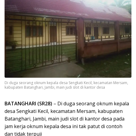
Di duga seorang oknum kepala desa Sengkati Kecil, kecamatan Mersam,
kabupaten Batanghari, Jambi, main judi slot di kantor desa
BATANGHARI (SR28)
– Di duga seorang oknum kepala
desa Sengkati Kecil, kecamatan Mersam, kabupaten
Batanghari, Jambi, main judi slot di kantor desa pada
jam kerja oknum kepala desa ini tak patut di contoh
dan tidak terpuji