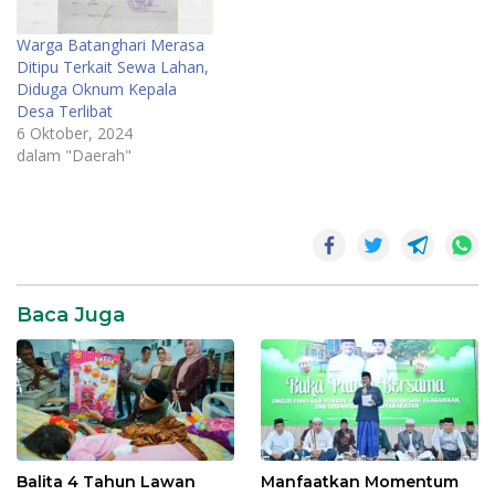
Warga Batanghari Merasa
Ditipu Terkait Sewa Lahan,
Diduga Oknum Kepala
Desa Terlibat
6 Oktober, 2024
dalam "Daerah"
Daerah
News
SR28
Baca Juga
Balita 4 Tahun Lawan
Manfaatkan Momentum