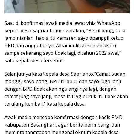
Saat di konfirmasi awak media lewat vhia WhatsApp
kepala desa Saprianto mengatakan, “Betul bang, tu la
lamo nianlah, habis itu kemaren sayo dpanggil ketuo
BPD dan anggota nya, Alhamdulillah semenjak itu
sampe sekarang sayo tidak lagi, ditahun 2022 awal,”
kata kepala desa tersebut.
Selanjutnya kata kepala desa Saprianto,”Camat sudah
manggil sayo bang, BPD tu dulu, dan sayo jugo janji
dengan BPD tidak akan ngulangi nya lagi, dengan
camat juag sayo janji, masa lalu yg buruk itu tidak akan
terulang kembali,” kata kepala desa.
Awak media mencoba komfirmasi dengan kadis PMD
kabupaten Batanghari, agar berita berimbang ,dan
meminta tanggapan,mengenai oknum kepala desa