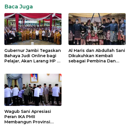
Baca Juga
SR28
Gubernur Jambi Tegaskan
Al Haris dan Abdullah Sani
Bahaya Judi Online bagi
Dikukuhkan Kembali
Pelajar, Akan Larang HP di
sebagai Pembina Dan
Sekolah
Pemangku Adat LAM
Provinsi Jambi
Wagub Sani Apresiasi
Peran IKA PMII
Membangun Provinsi
Jambi