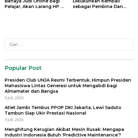
Bahaya Judi Online bagi
Dikukuhkan Kembali
Pelajar, Akan Larang HP di
sebagai Pembina Dan
Sekolah
Pemangku Adat LAM
Provinsi Jambi
Cari
untuk:
Popular Post
Presiden Club UNJA Resmi Terbentuk, Himpun Presiden
Mahasiswa Lintas Generasi untuk Mengabdi bagi
Almamater dan Bangsa
9 Juli, 2026
Atlet Jambi Tembus PPOP DKI Jakarta, Lewi Saduto
Tambun Siap Ukir Prestasi Nasional
9 Juli, 2026
Menghitung Kerugian Akibat Mesin Rusak: Mengapa
Industri Indonesia Butuh ‘Predictive Maintenance’?