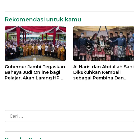
Jambi
Rekomendasi untuk kamu
Gubernur Jambi Tegaskan
Al Haris dan Abdullah Sani
Bahaya Judi Online bagi
Dikukuhkan Kembali
Pelajar, Akan Larang HP di
sebagai Pembina Dan
Sekolah
Pemangku Adat LAM
Provinsi Jambi
Cari
untuk: