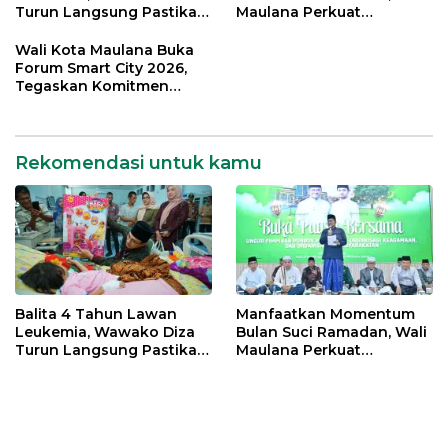
Turun Langsung Pastikan
Maulana Perkuat
Bantuan Pemkot
Silahturahmi Bersama
Organisasi Masyarakat
Wali Kota Maulana Buka
Forum Smart City 2026,
Tegaskan Komitmen
Percepatan Transformasi
Digital di Kota Jambi
Rekomendasi untuk kamu
Balita 4 Tahun Lawan
Manfaatkan Momentum
Leukemia, Wawako Diza
Bulan Suci Ramadan, Wali
Turun Langsung Pastikan
Maulana Perkuat
Bantuan Pemkot
Silahturahmi Bersama
Organisasi Masyarakat