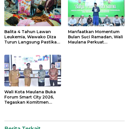
Balita 4 Tahun Lawan
Manfaatkan Momentum
Leukemia, Wawako Diza
Bulan Suci Ramadan, Wali
Turun Langsung Pastikan
Maulana Perkuat
Bantuan Pemkot
Silahturahmi Bersama
Organisasi Masyarakat
Wali Kota Maulana Buka
Forum Smart City 2026,
Tegaskan Komitmen
Percepatan Transformasi
Digital di Kota Jambi
Berita Terkait