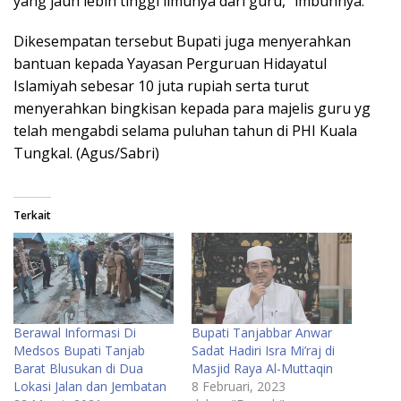
yang jauh lebih tinggi ilmunya dari guru,” imbuhnya.
Dikesempatan tersebut Bupati juga menyerahkan
bantuan kepada Yayasan Perguruan Hidayatul
Islamiyah sebesar 10 juta rupiah serta turut
menyerahkan bingkisan kepada para majelis guru yg
telah mengabdi selama puluhan tahun di PHI Kuala
Tungkal. (Agus/Sabri)
Terkait
Berawal Informasi Di
Bupati Tanjabbar Anwar
Medsos Bupati Tanjab
Sadat Hadiri Isra Mi’raj di
Barat Blusukan di Dua
Masjid Raya Al-Muttaqin
Lokasi Jalan dan Jembatan
8 Februari, 2023