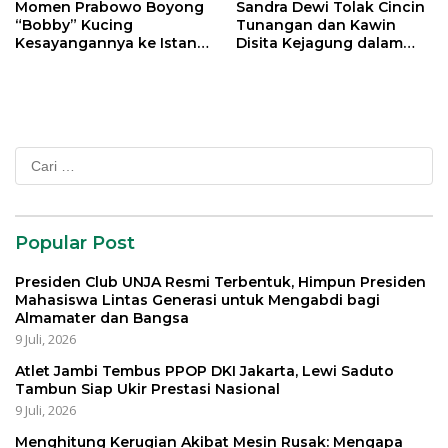
Momen Prabowo Boyong
Sandra Dewi Tolak Cincin
“Bobby” Kucing
Tunangan dan Kawin
Kesayangannya ke Istana
Disita Kejagung dalam
Negara
Kasus Harvey Moeis
Cari
untuk:
Popular Post
Presiden Club UNJA Resmi Terbentuk, Himpun Presiden
Mahasiswa Lintas Generasi untuk Mengabdi bagi
Almamater dan Bangsa
9 Juli, 2026
Atlet Jambi Tembus PPOP DKI Jakarta, Lewi Saduto
Tambun Siap Ukir Prestasi Nasional
9 Juli, 2026
Menghitung Kerugian Akibat Mesin Rusak: Mengapa