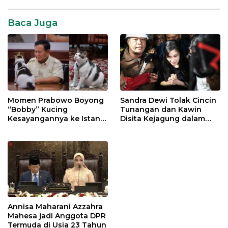
Baca Juga
Momen Prabowo Boyong
Sandra Dewi Tolak Cincin
“Bobby” Kucing
Tunangan dan Kawin
Kesayangannya ke Istana
Disita Kejagung dalam
Negara
Kasus Harvey Moeis
Annisa Maharani Azzahra
Mahesa jadi Anggota DPR
Termuda di Usia 23 Tahun