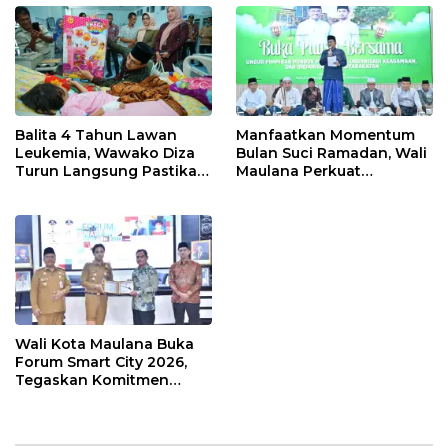
Balita 4 Tahun Lawan
Manfaatkan Momentum
Leukemia, Wawako Diza
Bulan Suci Ramadan, Wali
Turun Langsung Pastikan
Maulana Perkuat
Bantuan Pemkot
Silahturahmi Bersama
Organisasi Masyarakat
Wali Kota Maulana Buka
Forum Smart City 2026,
Tegaskan Komitmen
Percepatan Transformasi
Digital di Kota Jambi