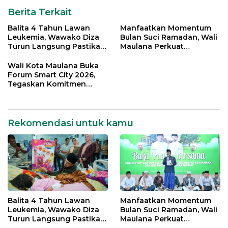
Berita Terkait
Balita 4 Tahun Lawan
Manfaatkan Momentum
Leukemia, Wawako Diza
Bulan Suci Ramadan, Wali
Turun Langsung Pastikan
Maulana Perkuat
Bantuan Pemkot
Silahturahmi Bersama
Organisasi Masyarakat
Wali Kota Maulana Buka
Forum Smart City 2026,
Tegaskan Komitmen
Percepatan Transformasi
Digital di Kota Jambi
Rekomendasi untuk kamu
Balita 4 Tahun Lawan
Manfaatkan Momentum
Leukemia, Wawako Diza
Bulan Suci Ramadan, Wali
Turun Langsung Pastikan
Maulana Perkuat
Bantuan Pemkot
Silahturahmi Bersama