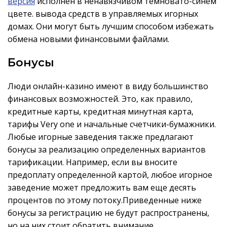
версия
исполнен в ненавязчивом темновато-синем
цвете.
вывода средств в управляемых игорных
домах. Они могут быть лучшим способом избежать
обмена новыми финансовыми файлами.
Бонусы
Люди онлайн-казино имеют в виду большинство
финансовых возможностей. Это, как правило,
кредитные карты, кредитная минутная карта,
тарифы Very one и начальные счетчики-бумажники.
Любые игорные заведения также предлагают
бонусы за реализацию определенных вариантов
тарификации. Например, если вы вносите
предоплату определенной картой, любое игорное
заведение может предложить вам еще десять
процентов по этому потоку.Приведенные ниже
бонусы за регистрацию не будут распространены,
но на них стоит обратить внимание.