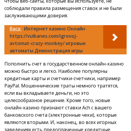
чтобы веб-сайты, которые вы используете, не
соблюдали правила размещения ставок и не были
заслуживающими доверия.
Baca:
Интернет казино Онлайн
https://vulkanes.com/igrovoj-
avtomat-crazy-monkey/ игровые
автоматы Демонстрация игры
Пополнить счет в государственном онлайн-казино
можно быстро и легко. Наиболее популярны
кредитные карты и счетчики-счетчики, например
PayPal. Мошеннические траты немного тратятся,
если вы вкладываете деньги, но это
целесообразное решение. Кроме того, новые
онлайн-казино признают ставки Ach с вашего
банковского счета (электронные чеки), которые
являются вторыми. И, наконец, во всех игорных
заведениях есть предоплаченные кредитные