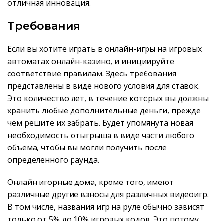
отличная инновация.
Требования
Если вы хотите играть в онлайн-игры на игровых
автоматах онлайн-казино, и инициируйте
соответствие правилам. Здесь требования
представлены в виде нового условия для ставок.
Это количество лет, в течение которых вы должны
хранить любые дополнительные деньги, прежде
чем решите их забрать. Будет упомянута новая
необходимость отыгрыша в виде части любого
объема, чтобы вы могли получить после
определенного раунда.
Онлайн игорные дома, кроме того, имеют
различные другие взносы для различных видеоигр.
В том числе, названия игр на руле обычно зависят
только от 5% до 10% игровых кодов. Это потому,