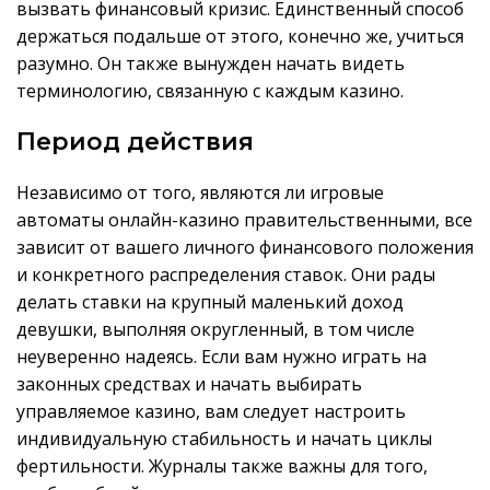
вызвать финансовый кризис. Единственный способ
держаться подальше от этого, конечно же, учиться
разумно. Он также вынужден начать видеть
терминологию, связанную с каждым казино.
Период действия
Независимо от того, являются ли игровые
автоматы онлайн-казино правительственными, все
зависит от вашего личного финансового положения
и конкретного распределения ставок. Они рады
делать ставки на крупный маленький доход
девушки, выполняя округленный, в том числе
неуверенно надеясь. Если вам нужно играть на
законных средствах и начать выбирать
управляемое казино, вам следует настроить
индивидуальную стабильность и начать циклы
фертильности. Журналы также важны для того,