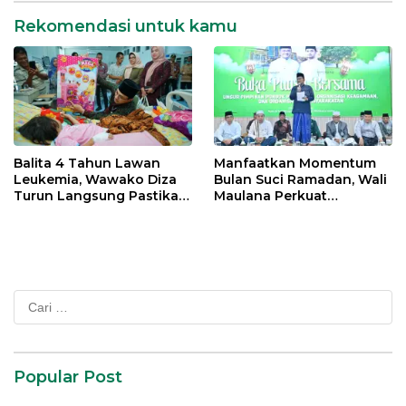
Rekomendasi untuk kamu
Balita 4 Tahun Lawan
Manfaatkan Momentum
Leukemia, Wawako Diza
Bulan Suci Ramadan, Wali
Turun Langsung Pastikan
Maulana Perkuat
Bantuan Pemkot
Silahturahmi Bersama
Organisasi Masyarakat
Cari
untuk:
Popular Post