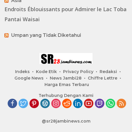
Asia
Endroits Éblouissants pour Admirer le Lac Toba
Pantai Waisai
Umpan yang Tidak Diketahui
Indeks
Kode Etik
Privacy Policy
Redaksi
Google News
News Jambi28
Chiffre Lettre
Harga Emas Terbaru
Terhubung Dengan Kami
@sr28jambinews.com