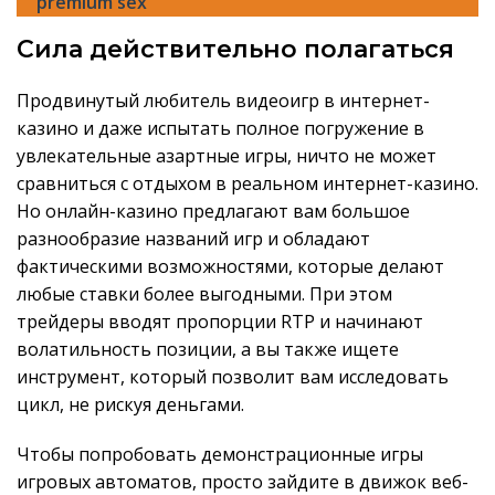
premium sex
Сила действительно полагаться
Продвинутый любитель видеоигр в интернет-
казино и даже испытать полное погружение в
увлекательные азартные игры, ничто не может
сравниться с отдыхом в реальном интернет-казино.
Но онлайн-казино предлагают вам большое
разнообразие названий игр и обладают
фактическими возможностями, которые делают
любые ставки более выгодными. При этом
трейдеры вводят пропорции RTP и начинают
волатильность позиции, а вы также ищете
инструмент, который позволит вам исследовать
цикл, не рискуя деньгами.
Чтобы попробовать демонстрационные игры
игровых автоматов, просто зайдите в движок веб-