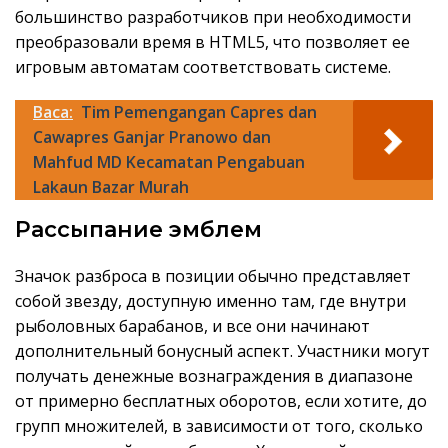
большинство разработчиков при необходимости
преобразовали время в HTML5, что позволяет ее
игровым автоматам соответствовать системе.
Baca:
Tim Pemengangan Capres dan
Cawapres Ganjar Pranowo dan
Mahfud MD Kecamatan Pengabuan
Lakaun Bazar Murah
Рассыпание эмблем
Значок разброса в позиции обычно представляет
собой звезду, доступную именно там, где внутри
рыболовных барабанов, и все они начинают
дополнительный бонусный аспект. Участники могут
получать денежные вознаграждения в диапазоне
от примерно бесплатных оборотов, если хотите, до
групп множителей, в зависимости от того, сколько