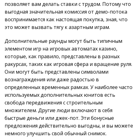
позволяет вам делать ставки с трудом. Потому что
выгодная значительная комиссия от демо-потока
воспринимается как настоящая покупка, зная, что
это может вызвать тягу к азартным играм.
Дополнительные раунды могут быть типичным
элементом игр на игровых автоматах казино,
которые, как правило, представлены в разных
ракурсах, таких как игровая сфера и вращение руля.
Они могут быть представлены символами
вознаграждения или даже радостью в
определенных временных рамках. У наиболее часто
используемых дополнительных юнитов есть
свобода передвижения с строительным
множителем. Другие люди включают в себя
быстрые деньги или джек-пот. Эти бонусные
предложения действительно выгодны, и вы можете
немного улучшить свой обычный снимок.