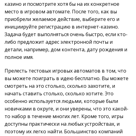
казино и посмотрите хотя бы на их конкретное
место в игровом автомате. После того, как вы
приобрели желаемое действие, выберите его и
инициируйте регистрацию в интернет-казино.
Задача будет выполняться очень быстро, если кто-
либо предложит адрес электронной почты и
детали, например, дом контента, дату рождения и
полное имя.
Прелесть тестовых игровых автоматов в том, что
вы можете поиграть в идею бесплатно. Вы можете
смотреть на это столько, сколько захотите, и
начать ставить столько, сколько хотите. Это
особенно используется людьми, которые были
новичками в округе, и они уверены, что это какой-
то набор в течение многих лет. Кроме того, игры
доступны практически на любых устройствах, и
поэтому их легко найти. Большинство компаний