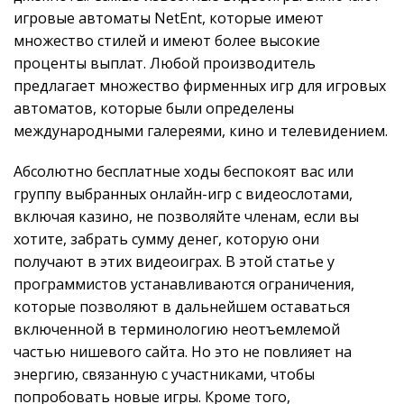
игровые автоматы NetEnt, которые имеют
множество стилей и имеют более высокие
проценты выплат. Любой производитель
предлагает множество фирменных игр для игровых
автоматов, которые были определены
международными галереями, кино и телевидением.
Абсолютно бесплатные ходы беспокоят вас или
группу выбранных онлайн-игр с видеослотами,
включая казино, не позволяйте членам, если вы
хотите, забрать сумму денег, которую они
получают в этих видеоиграх. В этой статье у
программистов устанавливаются ограничения,
которые позволяют в дальнейшем оставаться
включенной в терминологию неотъемлемой
частью нишевого сайта. Но это не повлияет на
энергию, связанную с участниками, чтобы
попробовать новые игры. Кроме того,