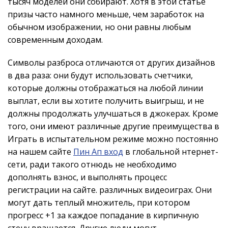
тысяч моделей они собирают. Хотя в этой статье
призы часто намного меньше, чем заработок на
обычном изображении, но они равны любым
современным доходам.
Символы разброса отличаются от других дизайнов
в два раза: они будут использовать счетчики,
которые должны отображаться на любой линии
выплат, если вы хотите получить выигрыш, и не
должны продолжать улучшаться в джокерах. Кроме
того, они имеют различные другие преимущества в
Играть в испытательном режиме можно постоянно
на нашем сайте
Пин Ап вход
в глобальной нтернет-
сети, ради такого отнюдь не необходимо
дополнять взнос, и выполнять процесс
регистрации на сайте. различных видеоиграх. Они
могут дать теплый множитель, при котором
прогресс +1 за каждое попадание в кирпичную
стену вращается. Другие люди могут