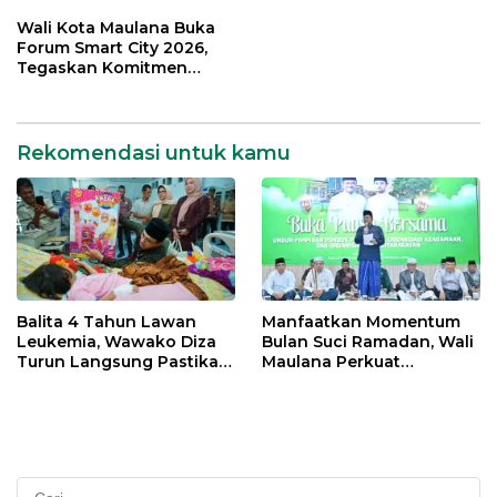
Bantuan Pemkot
Silahturahmi Bersama
Organisasi Masyarakat
Wali Kota Maulana Buka
Forum Smart City 2026,
Tegaskan Komitmen
Percepatan Transformasi
Digital di Kota Jambi
Rekomendasi untuk kamu
Balita 4 Tahun Lawan
Manfaatkan Momentum
Leukemia, Wawako Diza
Bulan Suci Ramadan, Wali
Turun Langsung Pastikan
Maulana Perkuat
Bantuan Pemkot
Silahturahmi Bersama
Organisasi Masyarakat
Cari