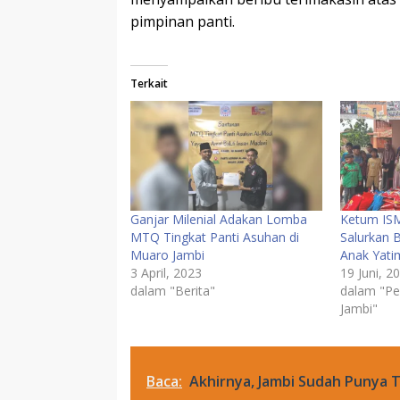
pimpinan panti.
Terkait
Ganjar Milenial Adakan Lomba
Ketum ISM
MTQ Tingkat Panti Asuhan di
Salurkan 
Muaro Jambi
Anak Yati
3 April, 2023
19 Juni, 2
dalam "Berita"
dalam "Pe
Jambi"
Baca:
Akhirnya, Jambi Sudah Punya