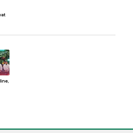
wat
ine,