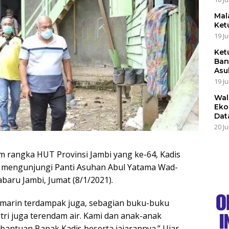
Mal
Ket
19 Ju
Ket
Ban
Asu
19 Ju
Wal
Eko
Dat
20 Ju
m rangka HUT Provinsi Jambi yang ke-64, Kadis
d mengunjungi Panti Asuhan Abul Yatama Wad-
baru Jambi, Jumat (8/1/2021).
 kemarin terdampak juga, sebagian buku-buku
tri juga terendam air. Kami dan anak-anak
bantuan Bapak Kadis beserta jajarannya.” Ujar