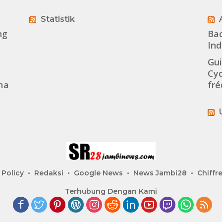
Statistik
ng
Ba
Ind
Gui
Cyc
ma
fr
 Policy
Redaksi
Google News
News Jambi28
Chiffre
Terhubung Dengan Kami