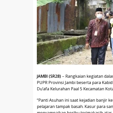
JAMBI (SR28)
– Rangkaian kegiatan dala
PUPR Provinsi Jambi beserta para Kabi
Du’afa Kelurahan Paal 5 Kecamatan Kota
“Panti Asuhan ini saat kejadian banjir
pelajaran tampak basah. Kasur para san
menyampaikan beribu terimakasih atas 