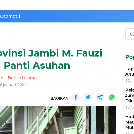
Otomotif
Cari
untu
vinsi Jambi M. Fauzi
Po
 Panti Asuhan
Lap
Anu
in
-
Berita Utama
17 Ju
8 Januari, 2021
Pel
Jum
BAGIKAN
Dik
18 Ju
Had
Mau
Mut
18 Ju