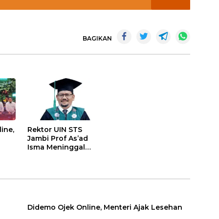
BAGIKAN
ine,
Rektor UIN STS
Jambi Prof As’ad
Isma Meninggal
Dunia, Sempat
Ngedrop Dirawat di
ICU
Didemo Ojek Online, Menteri Ajak Lesehan