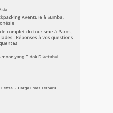
Asia
ckpacking Aventure à Sumba,
onésie
de complet du tourisme à Paros,
lades : Réponses à vos questions
équentes
Umpan yang Tidak Diketahui
 Lettre
Harga Emas Terbaru