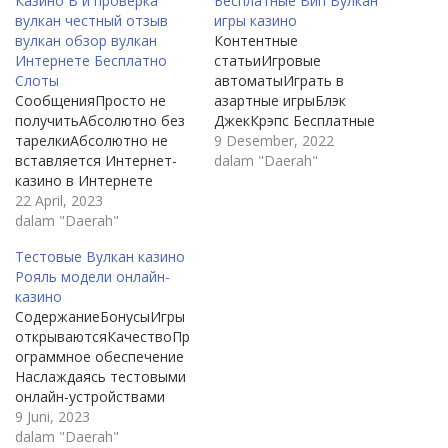
Казино В и проверка
Бесплатные Вип Вулкан
вулкан честный отзыв
игры казино
вулкан обзор вулкан
Контентные
Интернете Бесплатно
статьиИгровые
Слоты
автоматыИграть в
СообщенияПросто не
азартные игрыБлэк
получитьАбсолютно без
ДжекКрэпс Бесплатные
тарелкиАбсолютно не
игры в интернет-казино
9 Desember, 2022
вставляется Интернет-
доставят вам
dalam "Daerah"
казино в Интернете
удовольствие и помогут
бесплатные видео-
22 April, 2023
начать увлекательные
покерные автоматы - это
dalam "Daerah"
ставки. Часто они
увлекательный способ
являются социальными и
Тестовые Вулкан казино
сыграть в любую игру,
представляют отдельных
Рояль модели онлайн-
связанную с городом
лиц, если вы хотите
казино
грехов, не путешествуя
оставаться
СодержаниеБонусыИгры
по дому. Любые названия
конкурентоспособными
открываютсяКачествоПр
игр кажутся такими
по сравнению с друзьями
ограммное обеспечение
внутренними в онлайн-
и другими участниками по
Наслаждаясь тестовыми
казино, кроме того, они
всему миру в отношении
онлайн-устройствами
предлагают
личного чипа. Бесплатная
интернет-казино, вы
9 Juni, 2023
прогрессивные джекпоты.
игра в онлайн-игры…
можете играть в
dalam "Daerah"
Люди-участники могут