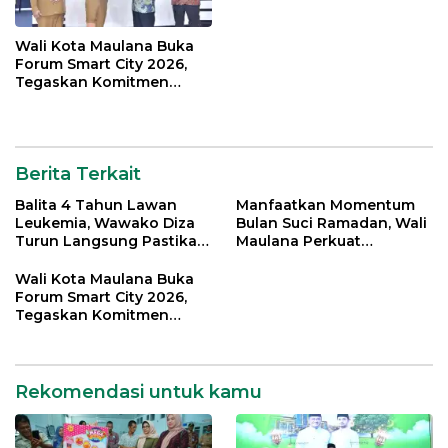
Wali Kota Maulana Buka
Forum Smart City 2026,
Tegaskan Komitmen
Percepatan Transformasi
Digital di Kota Jambi
Berita Terkait
Balita 4 Tahun Lawan
Manfaatkan Momentum
Leukemia, Wawako Diza
Bulan Suci Ramadan, Wali
Turun Langsung Pastikan
Maulana Perkuat
Bantuan Pemkot
Silahturahmi Bersama
Organisasi Masyarakat
Wali Kota Maulana Buka
Forum Smart City 2026,
Tegaskan Komitmen
Percepatan Transformasi
Digital di Kota Jambi
Rekomendasi untuk kamu