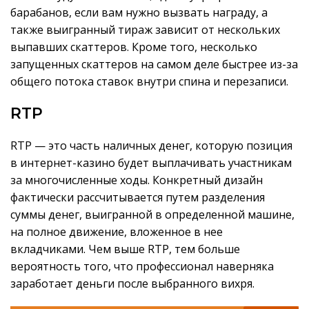
барабанов, если вам нужно вызвать награду, а
также выигранный тираж зависит от нескольких
выпавших скаттеров. Кроме того, несколько
запущенных скаттеров на самом деле быстрее из-за
общего потока ставок внутри спина и перезаписи.
RTP
RTP — это часть наличных денег, которую позиция
в интернет-казино будет выплачивать участникам
за многочисленные ходы. Конкретный дизайн
фактически рассчитывается путем разделения
суммы денег, выигранной в определенной машине,
на полное движение, вложенное в нее
вкладчиками. Чем выше RTP, тем больше
вероятность того, что профессионал наверняка
заработает деньги после выбранного вихря.