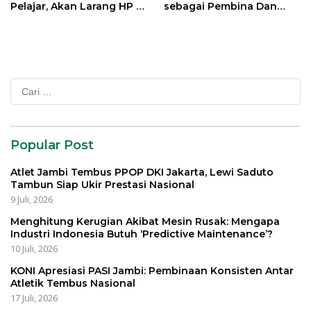
Pelajar, Akan Larang HP di
sebagai Pembina Dan
Sekolah
Pemangku Adat LAM
Provinsi Jambi
Cari
untuk:
Popular Post
Atlet Jambi Tembus PPOP DKI Jakarta, Lewi Saduto
Tambun Siap Ukir Prestasi Nasional
9 Juli, 2026
Menghitung Kerugian Akibat Mesin Rusak: Mengapa
Industri Indonesia Butuh ‘Predictive Maintenance’?
10 Juli, 2026
KONI Apresiasi PASI Jambi: Pembinaan Konsisten Antar
Atletik Tembus Nasional
17 Juli, 2026