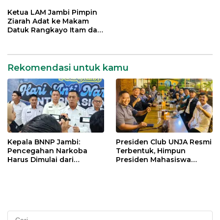
Generasi Muda Demi
Lintas Generasi untuk
Indonesia Emas 2045
Mengabdi bagi Almamater
Ketua LAM Jambi Pimpin
dan Bangsa
Ziarah Adat ke Makam
Datuk Rangkayo Itam dan
Datuk Paduko Berhalo
Rekomendasi untuk kamu
Kepala BNNP Jambi:
Presiden Club UNJA Resmi
Pencegahan Narkoba
Terbentuk, Himpun
Harus Dimulai dari
Presiden Mahasiswa
Generasi Muda Demi
Lintas Generasi untuk
Indonesia Emas 2045
Mengabdi bagi Almamater
dan Bangsa
Cari