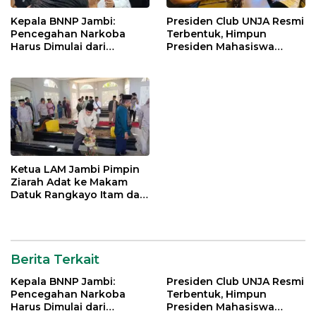
Kepala BNNP Jambi:
Presiden Club UNJA Resmi
Pencegahan Narkoba
Terbentuk, Himpun
Harus Dimulai dari
Presiden Mahasiswa
Generasi Muda Demi
Lintas Generasi untuk
Indonesia Emas 2045
Mengabdi bagi Almamater
dan Bangsa
Ketua LAM Jambi Pimpin
Ziarah Adat ke Makam
Datuk Rangkayo Itam dan
Datuk Paduko Berhalo
Berita Terkait
Kepala BNNP Jambi:
Presiden Club UNJA Resmi
Pencegahan Narkoba
Terbentuk, Himpun
Harus Dimulai dari
Presiden Mahasiswa