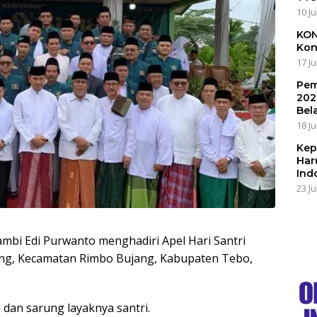
10 Ju
KON
Kon
17 Ju
Pem
202
Bel
18 Ju
Kep
Har
Ind
23 Ju
ambi Edi Purwanto menghadiri Apel Hari Santri
ung, Kecamatan Rimbo Bujang, Kabupaten Tebo,
dan sarung layaknya santri.