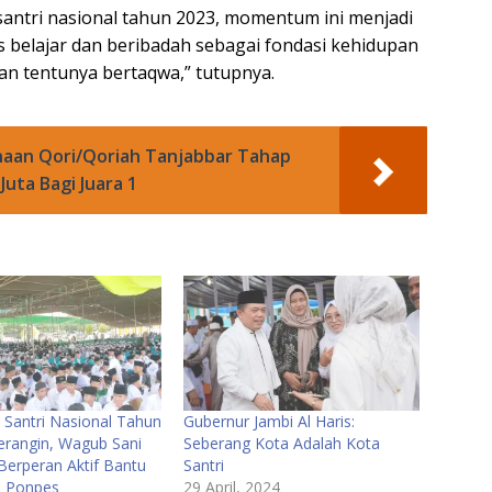
 santri nasional tahun 2023, momentum ini menjadi
 belajar dan beribadah sebagai fondasi kehidupan
an tentunya bertaqwa,” tutupnya.
naan Qori/Qoriah Tanjabbar Tahap
uta Bagi Juara 1
i Santri Nasional Tahun
Gubernur Jambi Al Haris:
erangin, Wagub Sani
Seberang Kota Adalah Kota
Berperan Aktif Bantu
Santri
n Ponpes
29 April, 2024