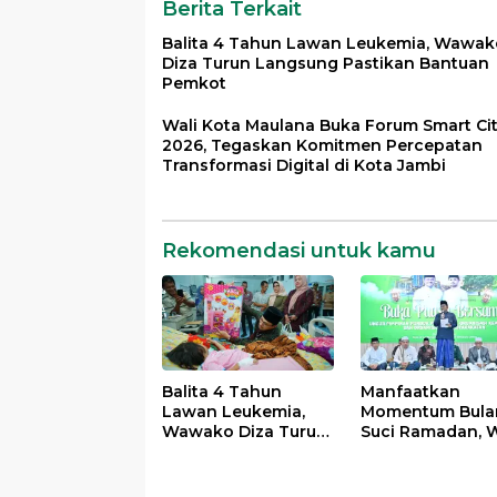
Berita Terkait
Balita 4 Tahun Lawan Leukemia, Wawak
Diza Turun Langsung Pastikan Bantuan
Pemkot
Wali Kota Maulana Buka Forum Smart Ci
2026, Tegaskan Komitmen Percepatan
Transformasi Digital di Kota Jambi
Rekomendasi untuk kamu
Balita 4 Tahun
Manfaatkan
Lawan Leukemia,
Momentum Bula
Wawako Diza Turun
Suci Ramadan, W
Langsung Pastikan
Maulana Perkua
Bantuan Pemkot
Silahturahmi
Bersama Organi