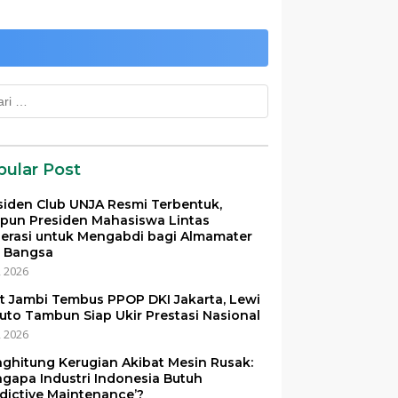
k:
pular Post
siden Club UNJA Resmi Terbentuk,
pun Presiden Mahasiswa Lintas
erasi untuk Mengabdi bagi Almamater
 Bangsa
i, 2026
et Jambi Tembus PPOP DKI Jakarta, Lewi
uto Tambun Siap Ukir Prestasi Nasional
i, 2026
ghitung Kerugian Akibat Mesin Rusak:
gapa Industri Indonesia Butuh
edictive Maintenance’?