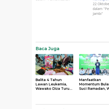
22 Oktobe
dalam "Pe
Jambi"
DPRD
Provinsi
Jambi
Baca Juga
Balita 4 Tahun
Manfaatkan
Lawan Leukemia,
Momentum Bula
Wawako Diza Turun
Suci Ramadan, W
Langsung Pastikan
Maulana Perkua
Bantuan Pemkot
Silahturahmi
Bersama Organi
Masyarakat