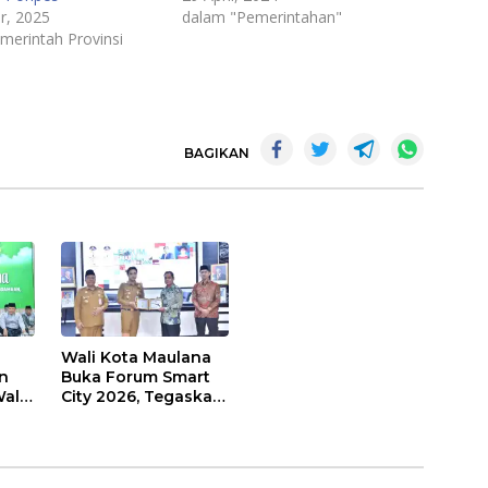
r, 2025
dalam "Pemerintahan"
merintah Provinsi
BAGIKAN
Wali Kota Maulana
n
Buka Forum Smart
ali
City 2026, Tegaskan
t
Komitmen
Percepatan
sasi
Transformasi Digital
di Kota Jambi