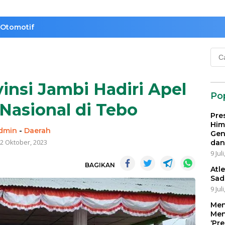
Otomotif
Cari
untu
nsi Jambi Hadiri Apel
Po
 Nasional di Tebo
Pre
Him
dmin
-
Daerah
Gen
2 Oktober, 2023
dan
9 Jul
BAGIKAN
Atl
Sad
9 Jul
Men
Men
‘Pr