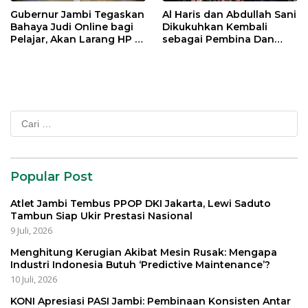
Gubernur Jambi Tegaskan
Al Haris dan Abdullah Sani
Bahaya Judi Online bagi
Dikukuhkan Kembali
Pelajar, Akan Larang HP di
sebagai Pembina Dan
Sekolah
Pemangku Adat LAM
Provinsi Jambi
Cari
untuk:
Popular Post
Atlet Jambi Tembus PPOP DKI Jakarta, Lewi Saduto
Tambun Siap Ukir Prestasi Nasional
9 Juli, 2026
Menghitung Kerugian Akibat Mesin Rusak: Mengapa
Industri Indonesia Butuh ‘Predictive Maintenance’?
10 Juli, 2026
KONI Apresiasi PASI Jambi: Pembinaan Konsisten Antar