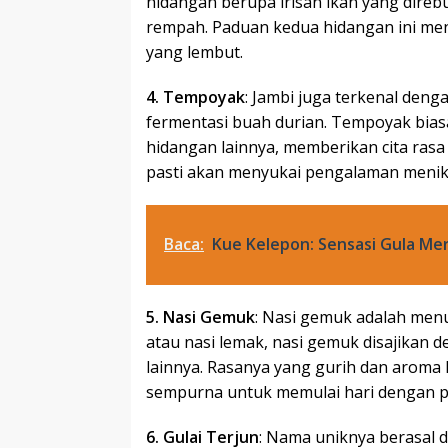
hidangan berupa irisan ikan yang direb
rempah. Paduan kedua hidangan ini men
yang lembut.
4. Tempoyak
: Jambi juga terkenal deng
fermentasi buah durian. Tempoyak bias
hidangan lainnya, memberikan cita rasa
pasti akan menyukai pengalaman menikm
Baca:
Kue Kelepon: Sensasi Gula M
5. Nasi Gemuk
: Nasi gemuk adalah menu
atau nasi lemak, nasi gemuk disajikan 
lainnya. Rasanya yang gurih dan aroma
sempurna untuk memulai hari dengan p
6. Gulai Terjun
: Nama uniknya berasal da