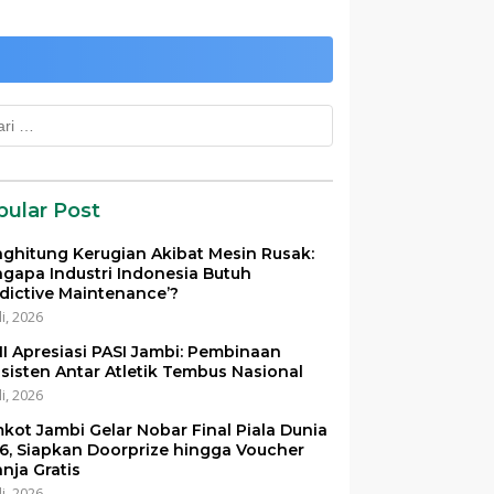
k:
pular Post
ghitung Kerugian Akibat Mesin Rusak:
gapa Industri Indonesia Butuh
edictive Maintenance’?
li, 2026
I Apresiasi PASI Jambi: Pembinaan
sisten Antar Atletik Tembus Nasional
li, 2026
kot Jambi Gelar Nobar Final Piala Dunia
6, Siapkan Doorprize hingga Voucher
anja Gratis
li, 2026