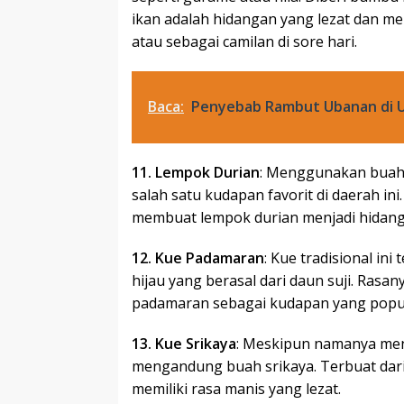
ikan adalah hidangan yang lezat dan m
atau sebagai camilan di sore hari.
Baca:
Penyebab Rambut Ubanan di 
11. Lempok Durian
: Menggunakan buah 
salah satu kudapan favorit di daerah in
membuat lempok durian menjadi hidanga
12. Kue Padamaran
: Kue tradisional in
hijau yang berasal dari daun suji. Rasa
padamaran sebagai kudapan yang popule
13. Kue Srikaya
: Meskipun namanya meng
mengandung buah srikaya. Terbuat dari 
memiliki rasa manis yang lezat.