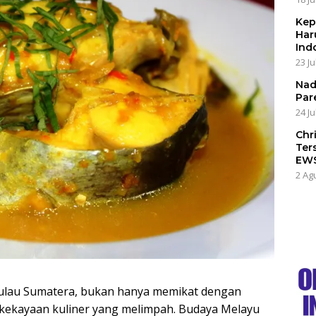
Kep
Har
Ind
23 Ju
Nad
Par
24 Ju
Chr
Ter
EW
2 Ag
 Pulau Sumatera, bukan hanya memikat dengan
 kekayaan kuliner yang melimpah. Budaya Melayu