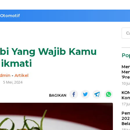
Otomotif
Cari
untu
mbi Yang Wajib Kamu
Po
ikmati
Men
Men
dmin
-
Artikel
‘Pr
5 Mei, 2024
10 Ju
KON
BAGIKAN
Kon
17 Ju
Pem
202
Bel
18 Ju