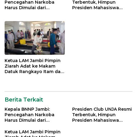
Pencegahan Narkoba
Terbentuk, Himpun
Harus Dimulai dari
Presiden Mahasiswa
Generasi Muda Demi
Lintas Generasi untuk
Indonesia Emas 2045
Mengabdi bagi Almamater
dan Bangsa
Ketua LAM Jambi Pimpin
Ziarah Adat ke Makam
Datuk Rangkayo Itam dan
Datuk Paduko Berhalo
Berita Terkait
Kepala BNNP Jambi:
Presiden Club UNJA Resmi
Pencegahan Narkoba
Terbentuk, Himpun
Harus Dimulai dari
Presiden Mahasiswa
Generasi Muda Demi
Lintas Generasi untuk
Indonesia Emas 2045
Mengabdi bagi Almamater
Ketua LAM Jambi Pimpin
dan Bangsa