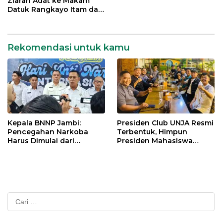
Ziarah Adat ke Makam
Datuk Rangkayo Itam dan
Datuk Paduko Berhalo
Rekomendasi untuk kamu
Kepala BNNP Jambi:
Presiden Club UNJA Resmi
Pencegahan Narkoba
Terbentuk, Himpun
Harus Dimulai dari
Presiden Mahasiswa
Generasi Muda Demi
Lintas Generasi untuk
Indonesia Emas 2045
Mengabdi bagi Almamater
dan Bangsa
Cari
untuk: