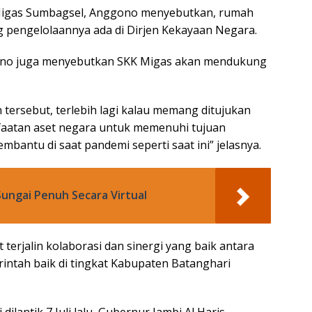
 Migas Sumbagsel, Anggono menyebutkan, rumah
ng pengelolaannya ada di Dirjen Kekayaan Negara.
gono juga menyebutkan SKK Migas akan mendukung
tersebut, terlebih lagi kalau memang ditujukan
aatan aset negara untuk memenuhi tujuan
bantu di saat pandemi seperti saat ini” jelasnya.
ungai Penuh Secara Virtual
rjalin kolaborasi dan sinergi yang baik antara
ntah baik di tingkat Kabupaten Batanghari
lantik 7 Juli lalu, Gubernur Jambi Al Haris