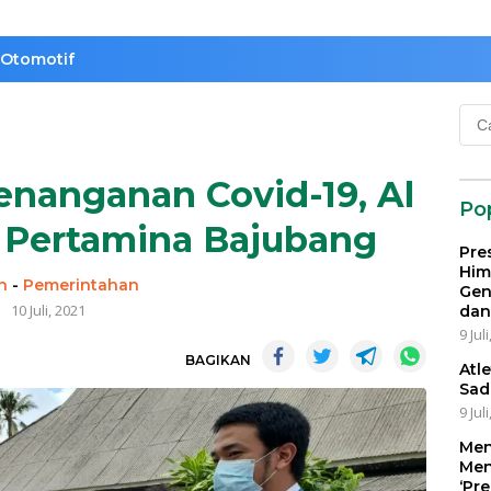
Otomotif
Cari
untu
nanganan Covid-19, Al
Po
S Pertamina Bajubang
Pre
Him
n
-
Pemerintahan
Gen
10 Juli, 2021
dan
9 Jul
BAGIKAN
Atl
Sad
9 Jul
Men
Men
‘Pr