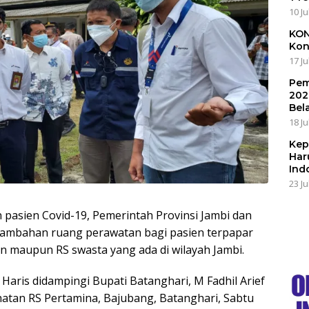
10 Ju
KON
Kon
17 Ju
Pem
202
Bel
18 Ju
Kep
Har
Ind
23 Ju
 pasien Covid-19, Pemerintah Provinsi Jambi dan
ambahan ruang perawatan bagi pasien terpapar
kan maupun RS swasta yang ada di wilayah Jambi.
 Haris didampingi Bupati Batanghari, M Fadhil Arief
hatan RS Pertamina, Bajubang, Batanghari, Sabtu