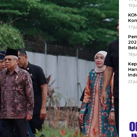
10 Ju
KON
Kon
17 Ju
Pem
202
Bel
18 Ju
Kep
Har
Ind
23 Ju