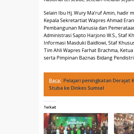
Selain Ibu Hj. Wury Ma’ruf Amin, hadir
Kepala Sekretartiat Wapres Ahmad Eran
Pembangunan Manusia dan Pemerataan
Administrasi Sapto Harjono W.S., Staf 
Informasi Masduki Baidlowi, Staf Khusu
Tim Ahli Wapres Farhat Brachma, Ketua
serta Pimpinan Baznas Bidang Pendist
Baca:
Pelajari peningkatan Derajat 
Stuba ke Dinkes Sumsel
Terkait