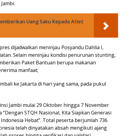
 Jambi.
emberikan Uang Saku Kepada Atlet
apres dijadwalkan meninjau Posyandu Dahlia I,
tan. Selain meninjau kondisi penurunan stunting,
memberikan Paket Bantuan berupa makanan
nerima manfaat;
mbali ke Jakarta di hari yang sama, pada pukul
insi Jambi mulai 29 Oktober hingga 7 November
 “Dengan STQH Nasional, Kita Siapkan Generasi
Indonesia Hebat”. Total peserta berjumlah 736
donesia telah dinyatakan absah mengikuti ajang
ah proses hingga verifikasi dan validasi.