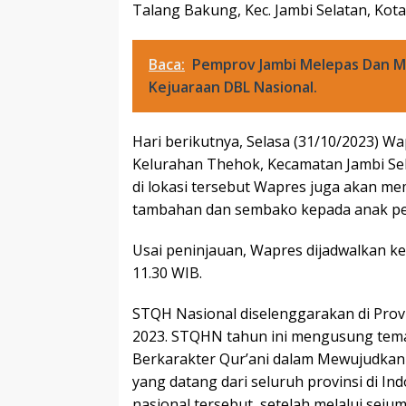
Talang Bakung, Kec. Jambi Selatan, Kota
Baca:
Pemprov Jambi Melepas Dan M
Kejuaraan DBL Nasional.
Hari berikutnya, Selasa (31/10/2023) W
Kelurahan Thehok, Kecamatan Jambi Sela
di lokasi tersebut Wapres juga akan 
tambahan dan sembako kepada anak pe
Usai peninjauan, Wapres dijadwalkan ke
11.30 WIB.
STQH Nasional diselenggarakan di Prov
2023. STQHN tahun ini mengusung tema
Berkarakter Qur’ani dalam Mewujudkan 
yang datang dari seluruh provinsi di In
nasional tersebut, setelah melalui sejuml