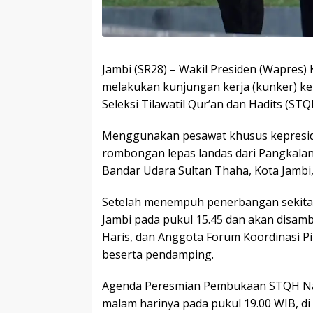
Jambi (SR28) – Wakil Presiden (Wapres) 
melakukan kunjungan kerja (kunker) ke
Seleksi Tilawatil Qur’an dan Hadits (ST
Menggunakan pesawat khusus kepresid
rombongan lepas landas dari Pangkal
Bandar Udara Sultan Thaha, Kota Jambi,
Setelah menempuh penerbangan sekitar 
Jambi pada pukul 15.45 dan akan disamb
Haris, dan Anggota Forum Koordinasi P
beserta pendamping.
Agenda Peresmian Pembukaan STQH Nasi
malam harinya pada pukul 19.00 WIB, d