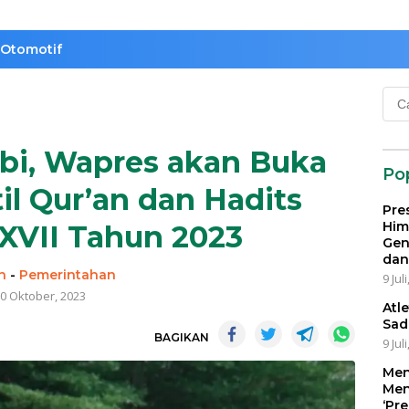
Otomotif
Cari
untu
bi, Wapres akan Buka
Po
til Qur’an dan Hadits
Pre
Him
XVII Tahun 2023
Gen
dan
n
-
Pemerintahan
9 Jul
0 Oktober, 2023
Atl
Sad
BAGIKAN
9 Jul
Men
Men
‘Pr