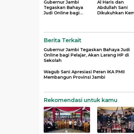
Gubernur Jambi
Al Haris dan
Tegaskan Bahaya
Abdullah Sani
Judi Online bagi
Dikukuhkan Kem
Pelajar, Akan Larang
sebagai Pembin
HP di Sekolah
Dan Pemangku 
LAM Provinsi Ja
Berita Terkait
Gubernur Jambi Tegaskan Bahaya Judi
Online bagi Pelajar, Akan Larang HP di
Sekolah
Wagub Sani Apresiasi Peran IKA PMII
Membangun Provinsi Jambi
Rekomendasi untuk kamu