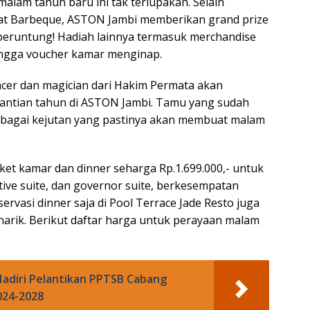
lam tahun baru ini tak terlupakan. Selain
oat Barbeque, ASTON Jambi memberikan grand prize
g beruntung! Hadiah lainnya termasuk merchandise
ingga voucher kamar menginap.
ancer dan magician dari Hakim Permata akan
tian tahun di ASTON Jambi. Tamu yang sudah
rbagai kejutan yang pastinya akan membuat malam
et kamar dan dinner seharga Rp.1.699.000,- untuk
cutive suite, dan governor suite, berkesempatan
ervasi dinner saja di Pool Terrace Jade Resto juga
arik. Berikut daftar harga untuk perayaan malam
Hadiri Pelantikan PPTSB Cabang
024-2028