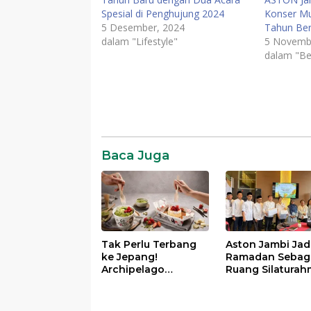
Spesial di Penghujung 2024
Konser Mu
5 Desember, 2024
Tahun Ber
dalam "Lifestyle"
5 Novemb
dalam "Be
News
SR28
Viral
Baca Juga
Tak Perlu Terbang
Aston Jambi Jad
ke Jepang!
Ramadan Sebag
Archipelago
Ruang Silaturah
Suguhkan Sensasi
dan Buka Puasa
Kuliner Tokyo di
Bersama denga
Seluruh Jaringan
Panti Asuhan Bi