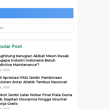
k:
pular Post
ghitung Kerugian Akibat Mesin Rusak:
gapa Industri Indonesia Butuh
edictive Maintenance’?
li, 2026
I Apresiasi PASI Jambi: Pembinaan
sisten Antar Atletik Tembus Nasional
li, 2026
kot Jambi Gelar Nobar Final Piala Dunia
6, Siapkan Doorprize hingga Voucher
anja Gratis
li, 2026