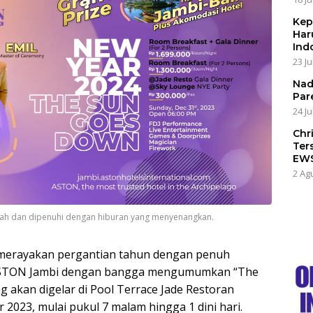
Kep
Har
Ind
23 Ju
Nad
Par
24 Ju
Chr
Ter
EW
2 Ag
riah dan dipenuhi dengan hiburan yang menyenangkan.
 merayakan pergantian tahun dengan penuh
i! ASTON Jambi dengan bangga mengumumkan “The
 akan digelar di Pool Terrace Jade Restoran
023, mulai pukul 7 malam hingga 1 dini hari.