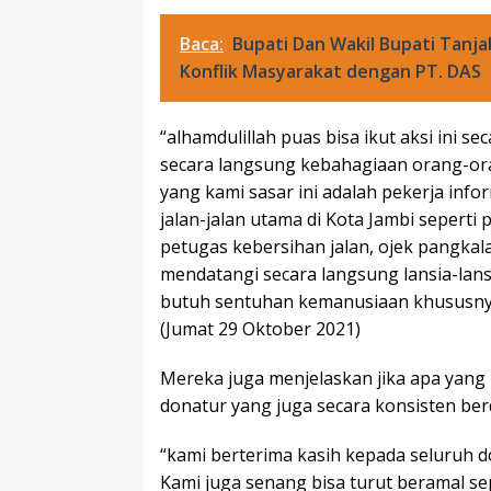
Baca:
Bupati Dan Wakil Bupati Tanj
Konflik Masyarakat dengan PT. DAS
“alhamdulillah puas bisa ikut aksi ini 
secara langsung kebahagiaan orang-ora
yang kami sasar ini adalah pekerja inf
jalan-jalan utama di Kota Jambi sepert
petugas kebersihan jalan, ojek pangkalan
mendatangi secara langsung lansia-lans
butuh sentuhan kemanusiaan khususnya
(Jumat 29 Oktober 2021)
Mereka juga menjelaskan jika apa yang m
donatur yang juga secara konsisten be
“kami berterima kasih kepada seluruh 
Kami juga senang bisa turut beramal sep