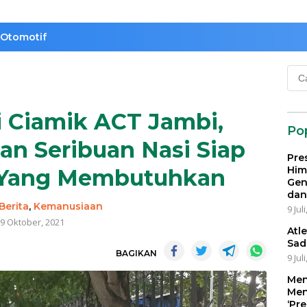
Otomotif
Cari
untu
i Ciamik ACT Jambi,
Po
an Seribuan Nasi Siap
Pre
Him
a Yang Membutuhkan
Gen
dan
Berita
,
Kemanusiaan
9 Jul
9 Oktober, 2021
Atl
Sad
BAGIKAN
9 Jul
Men
Men
‘Pr