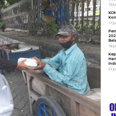
10 Ju
KON
Kon
17 Ju
Pem
202
Bel
18 Ju
Kep
Har
Ind
23 Ju