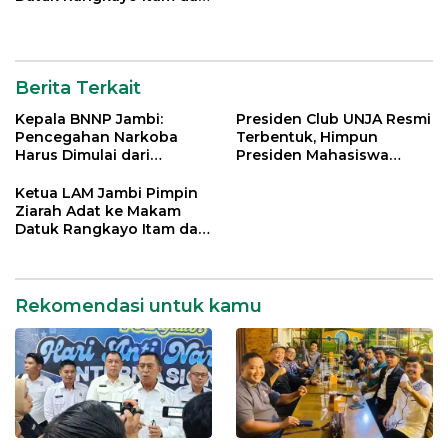
Datuk Paduko Berhalo
Berita Terkait
Kepala BNNP Jambi:
Presiden Club UNJA Resmi
Pencegahan Narkoba
Terbentuk, Himpun
Harus Dimulai dari
Presiden Mahasiswa
Generasi Muda Demi
Lintas Generasi untuk
Indonesia Emas 2045
Mengabdi bagi Almamater
Ketua LAM Jambi Pimpin
dan Bangsa
Ziarah Adat ke Makam
Datuk Rangkayo Itam dan
Datuk Paduko Berhalo
Rekomendasi untuk kamu