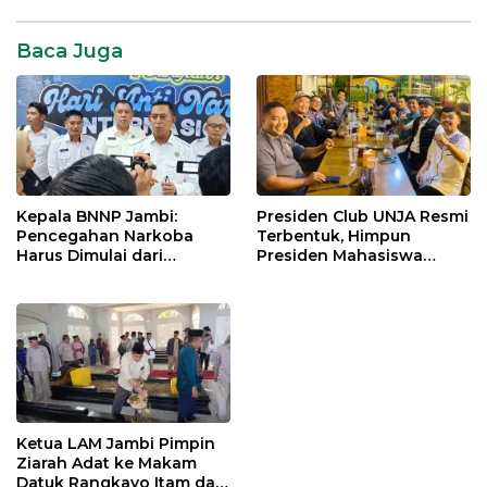
Baca Juga
Kepala BNNP Jambi:
Presiden Club UNJA Resmi
Pencegahan Narkoba
Terbentuk, Himpun
Harus Dimulai dari
Presiden Mahasiswa
Generasi Muda Demi
Lintas Generasi untuk
Indonesia Emas 2045
Mengabdi bagi Almamater
dan Bangsa
Ketua LAM Jambi Pimpin
Ziarah Adat ke Makam
Datuk Rangkayo Itam dan