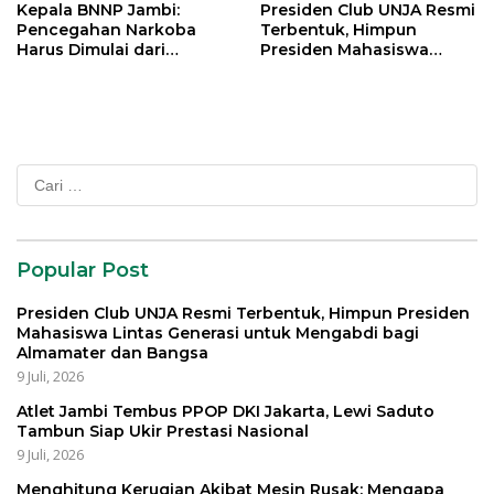
Kepala BNNP Jambi:
Presiden Club UNJA Resmi
Pencegahan Narkoba
Terbentuk, Himpun
Harus Dimulai dari
Presiden Mahasiswa
Generasi Muda Demi
Lintas Generasi untuk
Indonesia Emas 2045
Mengabdi bagi Almamater
dan Bangsa
Cari
untuk:
Popular Post
Presiden Club UNJA Resmi Terbentuk, Himpun Presiden
Mahasiswa Lintas Generasi untuk Mengabdi bagi
Almamater dan Bangsa
9 Juli, 2026
Atlet Jambi Tembus PPOP DKI Jakarta, Lewi Saduto
Tambun Siap Ukir Prestasi Nasional
9 Juli, 2026
Menghitung Kerugian Akibat Mesin Rusak: Mengapa