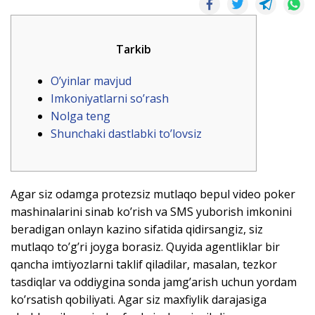
Tarkib
O’yinlar mavjud
Imkoniyatlarni so’rash
Nolga teng
Shunchaki dastlabki to’lovsiz
Agar siz odamga protezsiz mutlaqo bepul video poker
mashinalarini sinab ko’rish va SMS yuborish imkonini
beradigan onlayn kazino sifatida qidirsangiz, siz
mutlaqo to’g’ri joyga borasiz. Quyida agentliklar bir
qancha imtiyozlarni taklif qiladilar, masalan, tezkor
tasdiqlar va oddiygina sonda jamg’arish uchun yordam
ko’rsatish qobiliyati.
Agar siz maxfiylik darajasiga