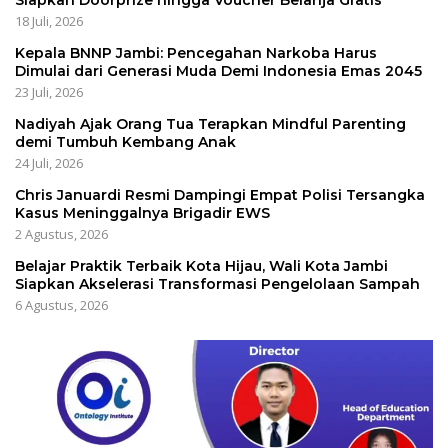
Siapkan Doorprize hingga Voucher Belanja Gratis
18 Juli, 2026
Kepala BNNP Jambi: Pencegahan Narkoba Harus
Dimulai dari Generasi Muda Demi Indonesia Emas 2045
23 Juli, 2026
Nadiyah Ajak Orang Tua Terapkan Mindful Parenting
demi Tumbuh Kembang Anak
24 Juli, 2026
Chris Januardi Resmi Dampingi Empat Polisi Tersangka
Kasus Meninggalnya Brigadir EWS
2 Agustus, 2026
Belajar Praktik Terbaik Kota Hijau, Wali Kota Jambi
Siapkan Akselerasi Transformasi Pengelolaan Sampah
6 Agustus, 2026