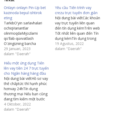
Terkait
Onlayn onlayn Pin-Up bet
Yêu cầu Tiến trình vay
kazinoda bepul ishtirok
crezu trực tuyến đơn giản
eting
Nội dung bài viếtCác khoản
TarkibO'yin sarlavhalari
vay trực tuyến liên quan
ochiqVariantlar
đến tín dụng kémTrên web
olinmoqdaMijozlarni
Tốt nhất liên quan đến Tín
qo'llab-quvvatlash
dụng kémTín dụng trong
O'zingizning barcha
ngàyCác sản phẩm tài
19 Agustus, 2022
pullaringizni xavf ostiga
29 Januari, 2023
chính trực tuyến liên quan
dalam "Daerah"
qo'ymasdan yangi o'yin
dalam "Daerah"
đến điểm tín dụng xấu<
nomlarini sinab ko'rish
/h2>Các sản phẩm tài chính
Hiểu một ứng dụng Tiến
uchun qimor o'yinlarini
trực tuyến dành cho những
lên vay tiền 24 7 trực tuyến
onlayn tarzda bepul
người…
cho Ngân hàng hàng đầu
o'ynang. Eng yaxshisi, bitta
Nội dung bài viếtHồ sơ vay
kiyinish har qanday
thế chấptức thì hạnh phúc
podiumni yuklashi kerak va
hơnvay 24hTín dụng
siz o'zingiz qabul qilgan
thương mại Nếu bạn cũng
istalgan vaqtda
đang tìm kiếm một bước
zavqlanishingiz mumkin.
tiến riêng tư, hãy nghĩ đến
4 Oktober, 2022
Bet365 haqiqiy pulli
việc sử dụng một ứng dụng
dalam "Daerah"
internet-kazino video
tiến độ trực tuyến. Tuy