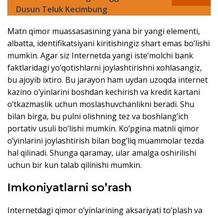
Dusun Teluk Kecimbung
Matn qimor muassasasining yana bir yangi elementi,
albatta, identifikatsiyani kiritishingiz shart emas bo’lishi
mumkin. Agar siz Internetda yangi iste’molchi bank
faktlaridagi yo’qotishlarni joylashtirishni xohlasangiz,
bu ajoyib ixtiro. Bu jarayon ham uydan uzoqda internet
kazino o’yinlarini boshdan kechirish va kredit kartani
o’tkazmaslik uchun moslashuvchanlikni beradi. Shu
bilan birga, bu pulni olishning tez va boshlang’ich
portativ usuli bo’lishi mumkin. Ko’pgina matnli qimor
o’yinlarini joylashtirish bilan bog’liq muammolar tezda
hal qilinadi. Shunga qaramay, ular amalga oshirilishi
uchun bir kun talab qilinishi mumkin.
Imkoniyatlarni so’rash
Internetdagi qimor o’yinlarining aksariyati to’plash va