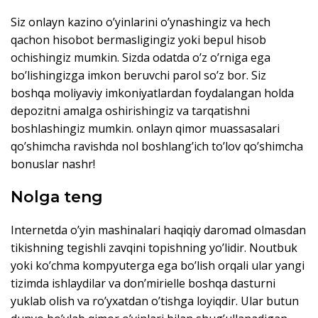
Siz onlayn kazino o’yinlarini o’ynashingiz va hech
qachon hisobot bermasligingiz yoki bepul hisob
ochishingiz mumkin. Sizda odatda o’z o’rniga ega
bo’lishingizga imkon beruvchi parol so’z bor. Siz
boshqa moliyaviy imkoniyatlardan foydalangan holda
depozitni amalga oshirishingiz va tarqatishni
boshlashingiz mumkin. onlayn qimor muassasalari
qo’shimcha ravishda nol boshlang’ich to’lov qo’shimcha
bonuslar nashr!
Nolga teng
Internetda o’yin mashinalari haqiqiy daromad olmasdan
tikishning tegishli zavqini topishning yo’lidir. Noutbuk
yoki ko’chma kompyuterga ega bo’lish orqali ular yangi
tizimda ishlaydilar va don’mirielle boshqa dasturni
yuklab olish va ro’yxatdan o’tishga loyiqdir. Ular butun