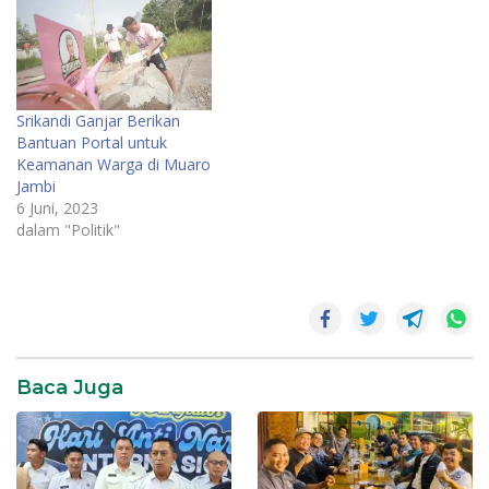
Srikandi Ganjar Berikan
Bantuan Portal untuk
Keamanan Warga di Muaro
Jambi
6 Juni, 2023
dalam "Politik"
Ganjar
Pemilu
2024
Baca Juga
Politik
SR28