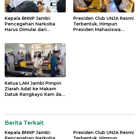
Kepala BNNP Jambi:
Presiden Club UNJA Resmi
Pencegahan Narkoba
Terbentuk, Himpun
Harus Dimulai dari
Presiden Mahasiswa
Generasi Muda Demi
Lintas Generasi untuk
Indonesia Emas 2045
Mengabdi bagi Almamater
dan Bangsa
Ketua LAM Jambi Pimpin
Ziarah Adat ke Makam
Datuk Rangkayo Itam dan
Datuk Paduko Berhalo
Berita Terkait
Kepala BNNP Jambi:
Presiden Club UNJA Resmi
Pencegahan Narkoba
Terbentuk, Himpun