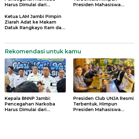
Harus Dimulai dari
Presiden Mahasiswa
Generasi Muda Demi
Lintas Generasi untuk
Indonesia Emas 2045
Mengabdi bagi Almamater
Ketua LAM Jambi Pimpin
dan Bangsa
Ziarah Adat ke Makam
Datuk Rangkayo Itam dan
Datuk Paduko Berhalo
Rekomendasi untuk kamu
Kepala BNNP Jambi:
Presiden Club UNJA Resmi
Pencegahan Narkoba
Terbentuk, Himpun
Harus Dimulai dari
Presiden Mahasiswa
Generasi Muda Demi
Lintas Generasi untuk
Indonesia Emas 2045
Mengabdi bagi Almamater
dan Bangsa