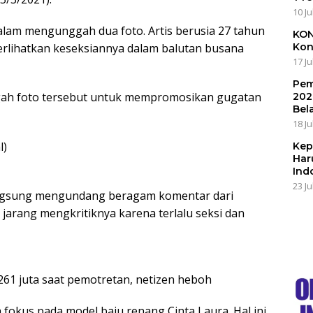
10 Ju
Malam mengunggah dua foto. Artis berusia 27 tahun
KON
erlihatkan keseksiannya dalam balutan busana
Kon
17 Ju
Pem
ggah foto tersebut untuk mempromosikan gugatan
202
Bel
18 Ju
Kep
Har
Ind
23 Ju
langsung mengundang beragam komentar dari
 jarang mengkritiknya karena terlalu seksi dan
 261 juta saat pemotretan, netizen heboh
h fokus pada model baju renang Cinta Laura. Hal ini