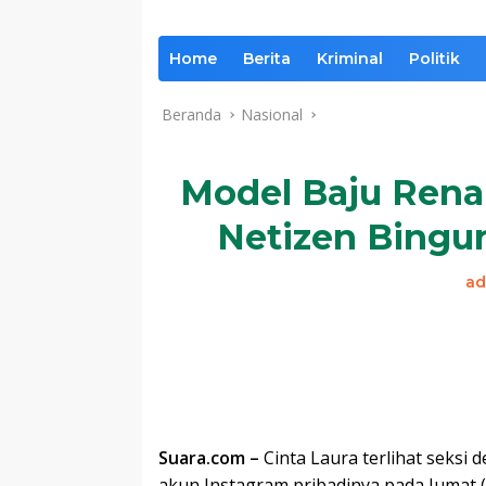
Home
Berita
Kriminal
Politik
Beranda
Nasional
Model Baju Renan
Netizen Bingu
ad
Suara.com –
Cinta Laura terlihat seksi
akun Instagram pribadinya pada Jumat (