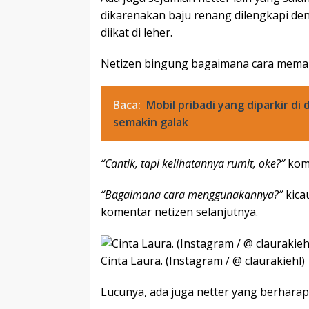
dikarenakan baju renang dilengkapi denga
diikat di leher.
Netizen bingung bagaimana cara memak
Baca:
Mobil pribadi yang diparkir di
semakin galak
“Cantik, tapi kelihatannya rumit, oke?”
kome
“Bagaimana cara menggunakannya?”
kica
komentar netizen selanjutnya.
Cinta Laura. (Instagram / @ claurakiehl)
Lucunya, ada juga netter yang berharap