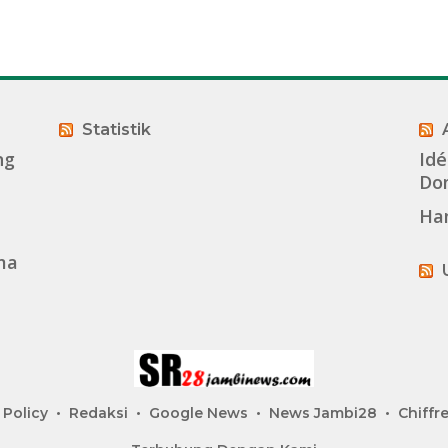
Statistik
ng
Idé
Dom
Ha
ma
 Policy
Redaksi
Google News
News Jambi28
Chiffre