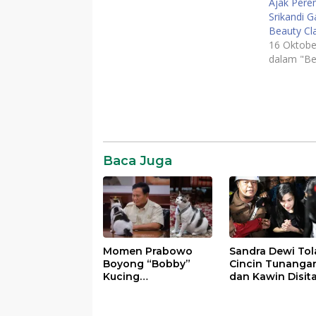
Ajak Perem
Srikandi G
Beauty Cl
16 Oktobe
dalam "Be
Baca Juga
Momen Prabowo
Sandra Dewi Tol
Boyong “Bobby”
Cincin Tunanga
Kucing
dan Kawin Disit
Kesayangannya ke
Kejagung dalam
Istana Negara
Kasus Harvey Mo