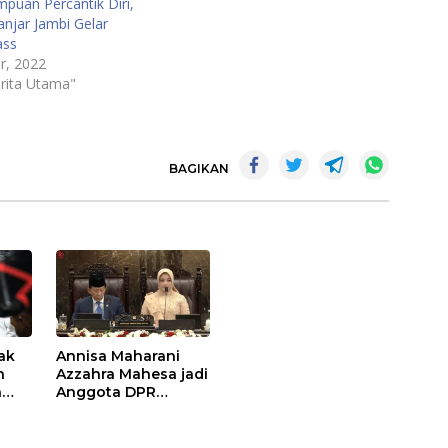
puan Percantik Diri,
anjar Jambi Gelar
ass
r, 2022
rita Utama"
BAGIKAN
ak
Annisa Maharani
n
Azzahra Mahesa jadi
a
Anggota DPR
Termuda di Usia 23
eis
Tahun