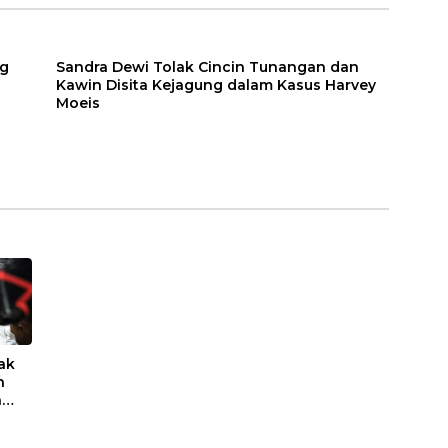
ng
Sandra Dewi Tolak Cincin Tunangan dan
Kawin Disita Kejagung dalam Kasus Harvey
Moeis
ak
n
a
eis