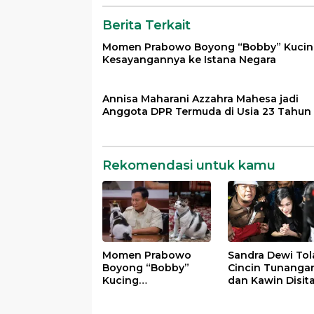
Berita Terkait
Momen Prabowo Boyong “Bobby” Kuci
Kesayangannya ke Istana Negara
Annisa Maharani Azzahra Mahesa jadi
Anggota DPR Termuda di Usia 23 Tahun
Rekomendasi untuk kamu
Momen Prabowo
Sandra Dewi Tol
Boyong “Bobby”
Cincin Tunanga
Kucing
dan Kawin Disit
Kesayangannya ke
Kejagung dalam
Istana Negara
Kasus Harvey Mo