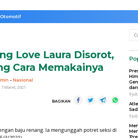
Otomotif
Cari
untu
g Love Laura Disorot,
Po
ng Cara Memakainya
Pre
Him
min
-
Nasional
Gen
7 Maret, 2021
dan
9 Jul
BAGIKAN
Atl
Sad
9 Jul
Men
 dengan baju renang. Ia mengunggah potret seksi di
Men
‘Pr
5/3/2021).