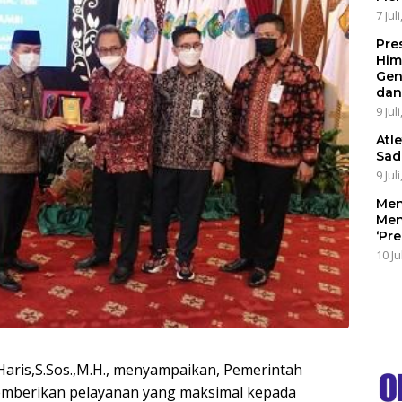
7 Jul
Pre
Him
Gen
dan
9 Jul
Atl
Sad
9 Jul
Men
Men
‘Pr
10 Ju
 Haris,S.Sos.,M.H., menyampaikan, Pemerintah
memberikan pelayanan yang maksimal kepada