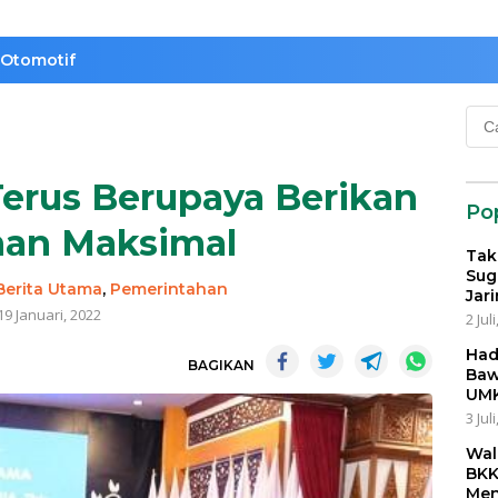
Otomotif
Cari
untu
erus Berupaya Berikan
Po
nan Maksimal
Tak
Sug
Berita Utama
,
Pemerintahan
Jar
19 Januari, 2022
2 Jul
Had
BAGIKAN
Baw
UMK
3 Jul
Wal
BKK
Men