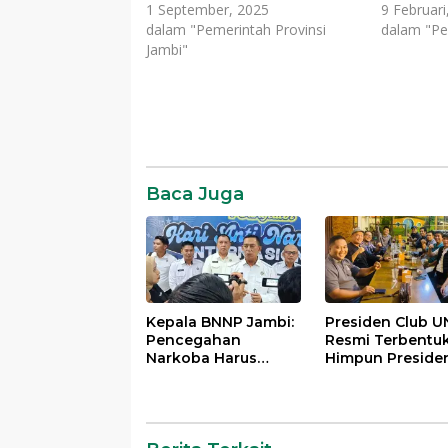
1 September, 2025
9 Februari
dalam "Pemerintah Provinsi
dalam "Pe
Jambi"
Baca Juga
Kepala BNNP Jambi:
Presiden Club U
Pencegahan
Resmi Terbentuk
Narkoba Harus
Himpun Preside
Dimulai dari
Mahasiswa Lint
Generasi Muda Demi
Generasi untuk
Indonesia Emas
Mengabdi bagi
2045
Almamater dan
Bangsa