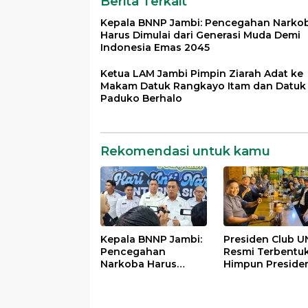
Berita Terkait
Kepala BNNP Jambi: Pencegahan Narko
Harus Dimulai dari Generasi Muda Demi
Indonesia Emas 2045
Ketua LAM Jambi Pimpin Ziarah Adat ke
Makam Datuk Rangkayo Itam dan Datuk
Paduko Berhalo
Rekomendasi untuk kamu
Kepala BNNP Jambi:
Presiden Club U
Pencegahan
Resmi Terbentuk
Narkoba Harus
Himpun Preside
Dimulai dari
Mahasiswa Lint
Generasi Muda Demi
Generasi untuk
Indonesia Emas
Mengabdi bagi