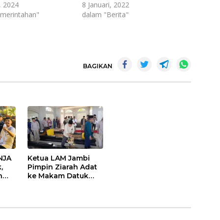
, 2024
8 Januari, 2022
merintahan"
dalam "Berita"
BAGIKAN
NJA
Ketua LAM Jambi
,
Pimpin Ziarah Adat
n
ke Makam Datuk
as
Rangkayo Itam dan
Datuk Paduko
Berhalo