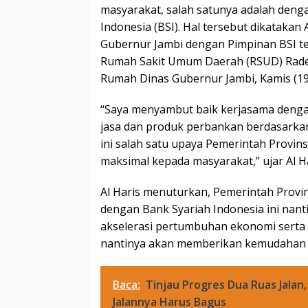
masyarakat, salah satunya adalah den
Indonesia (BSI). Hal tersebut dikatak
Gubernur Jambi dengan Pimpinan BSI te
Rumah Sakit Umum Daerah (RSUD) Raden
Rumah Dinas Gubernur Jambi, Kamis (19
“Saya menyambut baik kerjasama dengan
jasa dan produk perbankan berdasarkan p
ini salah satu upaya Pemerintah Provi
maksimal kepada masyarakat,” ujar Al Ha
Al Haris menuturkan, Pemerintah Provi
dengan Bank Syariah Indonesia ini nan
akselerasi pertumbuhan ekonomi serta 
nantinya akan memberikan kemudahan da
Baca:
Tinjau Progres Dua Ruas Jalan,
Jalannya Harus Bagus