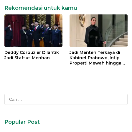
Rekomendasi untuk kamu
Deddy Corbuzier Dilantik
Jadi Menteri Terkaya di
Jadi Stafsus Menhan
Kabinet Prabowo, Intip
Properti Mewah hingga
Mobil Miliaran Rupiah Milik
Menpar Widiyanti Putri
Cari
untuk:
Popular Post