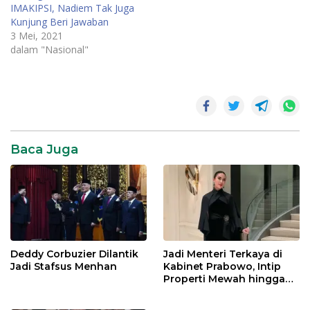
IMAKIPSI, Nadiem Tak Juga
Kunjung Beri Jawaban
3 Mei, 2021
dalam "Nasional"
News
SR28
Viral
Baca Juga
Deddy Corbuzier Dilantik
Jadi Menteri Terkaya di
Jadi Stafsus Menhan
Kabinet Prabowo, Intip
Properti Mewah hingga
Mobil Miliaran Rupiah Milik
Menpar Widiyanti Putri