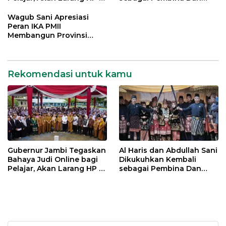
Sekolah
Pemangku Adat LAM
Provinsi Jambi
Wagub Sani Apresiasi
Peran IKA PMII
Membangun Provinsi
Jambi
Rekomendasi untuk kamu
Gubernur Jambi Tegaskan
Al Haris dan Abdullah Sani
Bahaya Judi Online bagi
Dikukuhkan Kembali
Pelajar, Akan Larang HP di
sebagai Pembina Dan
Sekolah
Pemangku Adat LAM
Provinsi Jambi
Cari