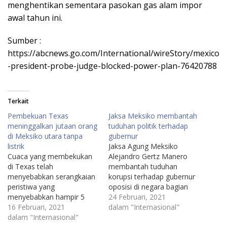
menghentikan sementara pasokan gas alam impor
awal tahun ini.
Sumber :
https://abcnews.go.com/International/wireStory/mexico
-president-probe-judge-blocked-power-plan-76420788
Terkait
Pembekuan Texas
Jaksa Meksiko membantah
meninggalkan jutaan orang
tuduhan politik terhadap
di Meksiko utara tanpa
gubernur
listrik
Jaksa Agung Meksiko
Cuaca yang membekukan
Alejandro Gertz Manero
di Texas telah
membantah tuduhan
menyebabkan serangkaian
korupsi terhadap gubernur
peristiwa yang
oposisi di negara bagian
menyebabkan hampir 5
perbatasan Tamaulipas
24 Februari, 2021
juta pelanggan di Meksiko
16 Februari, 2021
bermotif politik, tetapi tidak
dalam "Internasional"
utara tidak mendapatkan
dalam "Internasional"
merinci apa yang ada di