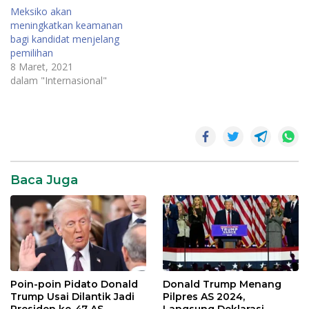
listrik karena kekurangan
balik kasus
Meksiko akan
gas alam mengganggu
tersebut.OlehThe
meningkatkan keamanan
produksi listrikOlehThe
Associated Press24
bagi kandidat menjelang
Associated Press15
Februari 2021, 14:34• 2
pemilihan
Februari 2021, 11:30• 4
menit membacaMEXICO
8 Maret, 2021
menit membacaBagikan ke
CITY - Jaksa Agung
dalam "Internasional"
FacebookBagikan ke
Meksiko Alejandro Gertz
TwitterKirim artikel ini lewat
Manero Rabu membantah
emailMEXICO CITY - Cuaca
bahwa tuduhan korupsi…
yang membeku di…
Baca Juga
Poin-poin Pidato Donald
Donald Trump Menang
Trump Usai Dilantik Jadi
Pilpres AS 2024,