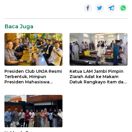
Baca Juga
Presiden Club UNJA Resmi
Ketua LAM Jambi Pimpin
Terbentuk, Himpun
Ziarah Adat ke Makam
Presiden Mahasiswa
Datuk Rangkayo Itam dan
Lintas Generasi untuk
Datuk Paduko Berhalo
Mengabdi bagi Almamater
dan Bangsa