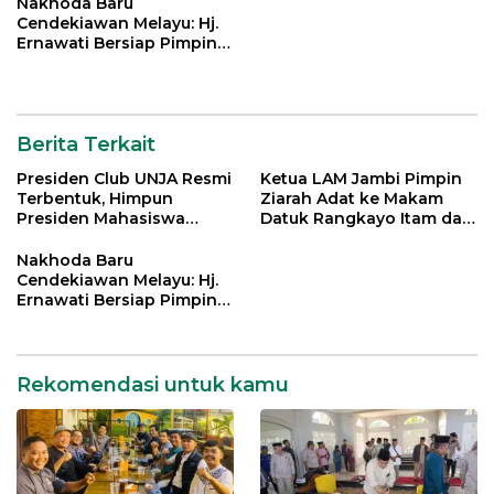
Nakhoda Baru
Cendekiawan Melayu: Hj.
Ernawati Bersiap Pimpin
ISMI Jambi
Berita Terkait
Presiden Club UNJA Resmi
Ketua LAM Jambi Pimpin
Terbentuk, Himpun
Ziarah Adat ke Makam
Presiden Mahasiswa
Datuk Rangkayo Itam dan
Lintas Generasi untuk
Datuk Paduko Berhalo
Mengabdi bagi Almamater
Nakhoda Baru
dan Bangsa
Cendekiawan Melayu: Hj.
Ernawati Bersiap Pimpin
ISMI Jambi
Rekomendasi untuk kamu